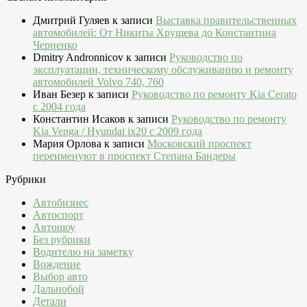
Дмитрий Гуляев
к записи
Выставка правительственных
автомобилей: От Никиты Хрущева до Константина
Черненко
Dmitry Andronnicov
к записи
Руководство по
эксплуатации, техническому обслуживанию и ремонту
автомобилей Volvo 740, 760
Иван Безер
к записи
Руководство по ремонту Kia Cerato
c 2004 года
Константин Исаков
к записи
Руководство по ремонту
Kia Venga / Hyundai ix20 c 2009 года
Мария Орлова
к записи
Московский проспект
переименуют в проспект Степана Бандеры
Рубрики
Автобизнес
Автоспорт
Автошоу
Без рубрики
Водителю на заметку
Вождение
Выбор авто
Дальнобой
Детали