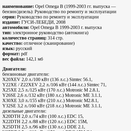
наименование:
Opel Omega B (1999-2003 гг. выпуска —
бензин/дизель): Руководство по ремонту и эксплуатации
серия:
Руководство по ремонту и эксплуатации
издание:
ГУСИ-ЛЕБЕДИ, 2008
автомобили:
Opel Omega B 1999-2003 г. выпуска
тип:
электронное руководство (автокнига)
количество страниц:
314 стр.
качество:
отличное (сканирование)
язык:
русский
формат:
pdf
вес файла:
142,1 мб
Двигатели:
бензиновые двигатели:
X20XEV 2,0 л./100 кВт (136 л.с.) Simtec 56.1,
Y22XE / Z22XEV 2,2 л./106 кВт (144 л.с.) Simtec 71,
X25XE 2,5 л./125 кВт (170 л.с.) Motronic M 2.8.1,
Y26SE 2,6 л./132 кВт (180 л.с.) Motronic ME 3.1.1,
X30XE 3,0 л./155 кВт (210 л.с.) Motronic M2.8.1,
Y32SE 3,2 л./160 кВт (218 л.с.) Motronic ME 3.1.1,
дизельные двигатели:
X20DTH 2,0 л./74 кВт (100 л.с.) EDC 15,
X22DTH 2,2 л./88 кВт (120 л.с.) EDC 15M,
X25DTH 2,5 л./96 кВт (130 л.с.) DDE 2.1,