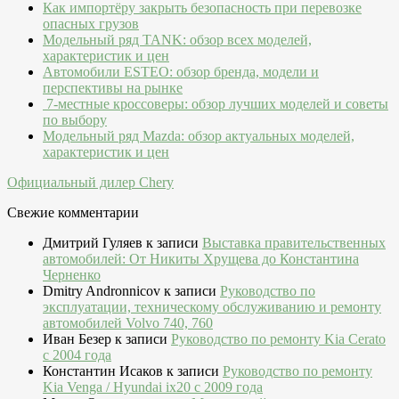
Как импортёру закрыть безопасность при перевозке
опасных грузов
Модельный ряд TANK: обзор всех моделей,
характеристик и цен
Автомобили ESTEO: обзор бренда, модели и
перспективы на рынке
7-местные кроссоверы: обзор лучших моделей и советы
по выбору
Модельный ряд Mazda: обзор актуальных моделей,
характеристик и цен
Официальный дилер Chery
Свежие комментарии
Дмитрий Гуляев
к записи
Выставка правительственных
автомобилей: От Никиты Хрущева до Константина
Черненко
Dmitry Andronnicov
к записи
Руководство по
эксплуатации, техническому обслуживанию и ремонту
автомобилей Volvo 740, 760
Иван Безер
к записи
Руководство по ремонту Kia Cerato
c 2004 года
Константин Исаков
к записи
Руководство по ремонту
Kia Venga / Hyundai ix20 c 2009 года