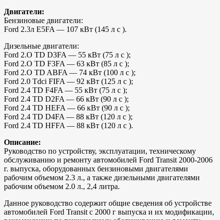
Двигатели:
Бензиновые двигатели:
Ford 2.3л E5FA — 107 кВт (145 л с ).
Дизельные двигатели:
Ford 2.О TD D3FA — 55 кВт (75 л с );
Ford 2.О TD F3FA — 63 кВт (85 л с );
Ford 2.О TD ABFA — 74 кВт (100 л с );
Ford 2.0 Tdci FIFA — 92 кВт (125 л с );
Ford 2.4 TD F4FA — 55 кВт (75 л с );
Ford 2.4 TD D2FA — 66 кВт (90 л с );
Ford 2.4 TD HEFA — 66 кВт (90 л с );
Ford 2.4 TD D4FA — 88 кВт (120 л с );
Ford 2.4 TD HFFA — 88 кВт (120 л с ).
Описание:
Руководство по устройству, эксплуатации, техническому
обслуживанию и ремонту автомобилей Ford Transit 2000-2006
г. выпуска, оборудованных бензиновыми двигателями
рабочим объемом 2.3 л., а также дизельными двигателями
рабочим объемом 2.0 л., 2,4 литра.
Данное руководство содержит общие сведения об устройстве
автомобилей Ford Transit с 2000 г выпуска и их модификации,