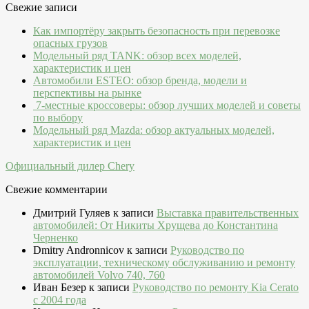
Свежие записи
Как импортёру закрыть безопасность при перевозке
опасных грузов
Модельный ряд TANK: обзор всех моделей,
характеристик и цен
Автомобили ESTEO: обзор бренда, модели и
перспективы на рынке
7-местные кроссоверы: обзор лучших моделей и советы
по выбору
Модельный ряд Mazda: обзор актуальных моделей,
характеристик и цен
Официальный дилер Chery
Свежие комментарии
Дмитрий Гуляев
к записи
Выставка правительственных
автомобилей: От Никиты Хрущева до Константина
Черненко
Dmitry Andronnicov
к записи
Руководство по
эксплуатации, техническому обслуживанию и ремонту
автомобилей Volvo 740, 760
Иван Безер
к записи
Руководство по ремонту Kia Cerato
c 2004 года