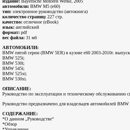
издание:
Bayerische Motoren Werke, 2005
автомобили:
BMW M5 (e60)
тип:
электронное руководство (автокнига)
количество страниц:
227 стр.
качество:
отличное (eBook)
язык:
английский
формат:
pdf
вес файла:
31 мб
АВТОМОБИЛИ:
BMW пятой серии (BMW 5ER) в кузове e60 2003-2010г. выпуск
BMW 525i;
BMW 530i;
BMW 545i;
BMW 525xi;
BMW 530xi.
ОПИСАНИЕ:
Руководство по эксплуатации и техническому обслуживанию с
Руководство предназначено для владельцев автомобилей BMW 
СОДЕРЖАНИЕ:
*О данном „Руководстве“
*Обзор
*Управление