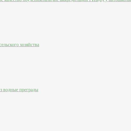
ельского хозяйства
ез водные преграды