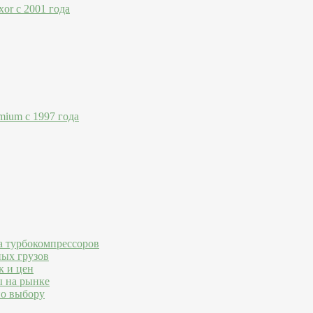
or с 2001 года
mium с 1997 года
а турбокомпрессоров
ных грузов
к и цен
ы на рынке
по выбору