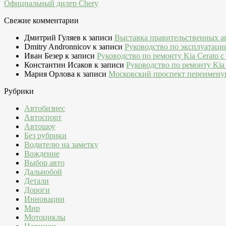
Официальный дилер Chery
Свежие комментарии
Дмитрий Гуляев
к записи
Выставка правительственных а
Dmitry Andronnicov
к записи
Руководство по эксплуатаци
Иван Безер
к записи
Руководство по ремонту Kia Cerato c
Константин Исаков
к записи
Руководство по ремонту Kia 
Мария Орлова
к записи
Московский проспект переимену
Рубрики
Автобизнес
Автоспорт
Автошоу
Без рубрики
Водителю на заметку
Вождение
Выбор авто
Дальнобой
Детали
Дороги
Инновации
Мир
Мотоциклы