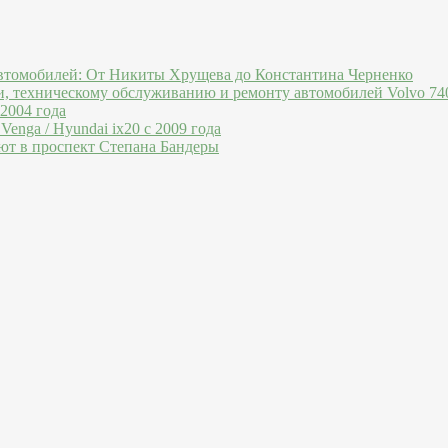
втомобилей: От Никиты Хрущева до Константина Черненко
и, техническому обслуживанию и ремонту автомобилей Volvo 740
 2004 года
Venga / Hyundai ix20 c 2009 года
ют в проспект Степана Бандеры