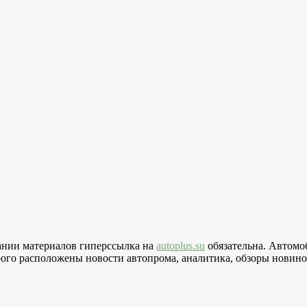
вании материалов гиперссылка на
autoplus.su
обязательна. Автомо
го расположены новости автопрома, аналитика, обзоры новинок