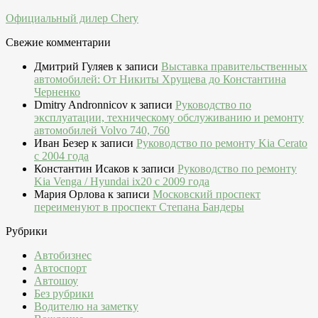
Официальный дилер Chery
Свежие комментарии
Дмитрий Гуляев
к записи
Выставка правительственных
автомобилей: От Никиты Хрущева до Константина
Черненко
Dmitry Andronnicov
к записи
Руководство по
эксплуатации, техническому обслуживанию и ремонту
автомобилей Volvo 740, 760
Иван Безер
к записи
Руководство по ремонту Kia Cerato
c 2004 года
Константин Исаков
к записи
Руководство по ремонту
Kia Venga / Hyundai ix20 c 2009 года
Мария Орлова
к записи
Московский проспект
переименуют в проспект Степана Бандеры
Рубрики
Автобизнес
Автоспорт
Автошоу
Без рубрики
Водителю на заметку