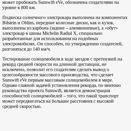
может пробежать Sunswift eVe, обозначена создателями на
уровне в 800 км.
Подвеска солнечного электрокара выполнена на компонентах
Bilstein и Ohlins, передние колесные диски, как и кузов,
выполнены из карбона (задние – алюминиевые), а «обут»
электрокар в шины Michelin Radial X, специально
разработанные для использования на подобных
электромобилях. Он способен, по утверждению создателей,
разгоняться до 140 км/ч.
Тестирование солнцемобиля в ходе заездов с претензией на
рекорд средней скорости на длинной дистанции, не
исключено, позволит его создателям сделать вывод о
целесообразности массового производства, что сделает
Sunswift eVe первым массовым солнцемобилем в мире.
Однако главной задачей установления рекорда, по мнению
руководства проекта Sunswift, является демонстрация
способностей солнцемобилей – того, что такой транспорт
может передвигаться на большие расстояния с высокой
средней скоростью.