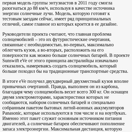
первая модель группы энтузиастов в 2011 году смогла
разогнаться до 88 км/ч, используя в качестве источника
энергии солнечные лучи. Модель, которую готовят к
тестовым заездам сейчас, имеет ряд принципиальных
отличий, самое главное из которых кроется в ее дизайне.
Руководители проекта считают, что главная проблема
солнцемобилей – это их футуристические очертания,
связанные с необходимостью, во-первых, максимально
облегчить кузов, а во-вторых, расположить на его
поверхности как можно больше солнечных батарей. В проекте
Sunswift eVe от этого принципа австралийцы изначально
отказались, намереваясь создать солнцемобиль, который
больше походил бы на традиционные транспортные средства.
В итоге eVe получил двухдверный двухместный кузов вполне
привычных очертаний. Правда, выполнен он из карбона,
благодаря чему солнцемобиль весит всего 300 кг. Он оснащен
двумя электромоторами, характеристики которых не
сообщаются, набором солнечных батарей и специально
собранным пакетом бытовых литий-ионных аккумуляторов
Panasonic, которые используются в том числе и на ноутбуках.
Именно этот пакет служит основным источником питания
двигателей, а солнечные батареи обеспечивают пополнение
запаса электроэнергии. Максимальная дистанция, которую