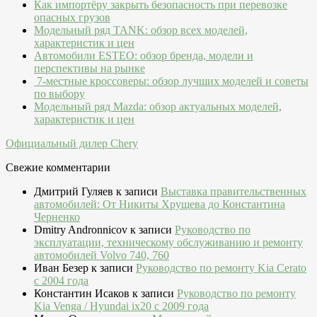
Как импортёру закрыть безопасность при перевозке
опасных грузов
Модельный ряд TANK: обзор всех моделей,
характеристик и цен
Автомобили ESTEO: обзор бренда, модели и
перспективы на рынке
7-местные кроссоверы: обзор лучших моделей и советы
по выбору
Модельный ряд Mazda: обзор актуальных моделей,
характеристик и цен
Официальный дилер Chery
Свежие комментарии
Дмитрий Гуляев
к записи
Выставка правительственных
автомобилей: От Никиты Хрущева до Константина
Черненко
Dmitry Andronnicov
к записи
Руководство по
эксплуатации, техническому обслуживанию и ремонту
автомобилей Volvo 740, 760
Иван Безер
к записи
Руководство по ремонту Kia Cerato
c 2004 года
Константин Исаков
к записи
Руководство по ремонту
Kia Venga / Hyundai ix20 c 2009 года