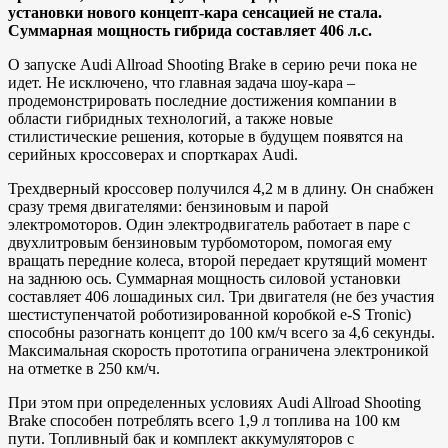
установки нового концепт-кара сенсацией не стала.
Суммарная мощность гибрида составляет 406 л.с.
О запуске Audi Allroad Shooting Brake в серию речи пока не
идет. Не исключено, что главная задача шоу-кара –
продемонстрировать последние достижения компании в
области гибридных технологий, а также новые
стилистические решения, которые в будущем появятся на
серийных кроссоверах и спорткарах Audi.
Трехдверный кроссовер получился 4,2 м в длину. Он снабжен
сразу тремя двигателями: бензиновым и парой
электромоторов. Один электродвигатель работает в паре с
двухлитровым бензиновым турбомотором, помогая ему
вращать передние колеса, второй передает крутящий момент
на заднюю ось. Суммарная мощность силовой установки
составляет 406 лошадиных сил. Три двигателя (не без участия
шестиступенчатой роботизированной коробкой e-S Tronic)
способны разогнать концепт до 100 км/ч всего за 4,6 секунды.
Максимальная скорость прототипа ограничена электроникой
на отметке в 250 км/ч.
При этом при определенных условиях Audi Allroad Shooting
Brake способен потреблять всего 1,9 л топлива на 100 км
пути. Топливный бак и комплект аккумуляторов с