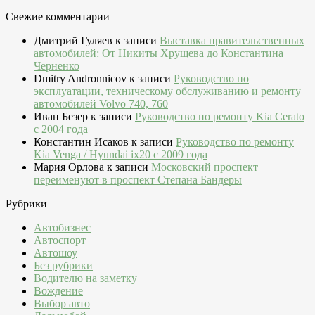
Свежие комментарии
Дмитрий Гуляев
к записи
Выставка правительственных
автомобилей: От Никиты Хрущева до Константина
Черненко
Dmitry Andronnicov
к записи
Руководство по
эксплуатации, техническому обслуживанию и ремонту
автомобилей Volvo 740, 760
Иван Безер
к записи
Руководство по ремонту Kia Cerato
c 2004 года
Константин Исаков
к записи
Руководство по ремонту
Kia Venga / Hyundai ix20 c 2009 года
Мария Орлова
к записи
Московский проспект
переименуют в проспект Степана Бандеры
Рубрики
Автобизнес
Автоспорт
Автошоу
Без рубрики
Водителю на заметку
Вождение
Выбор авто