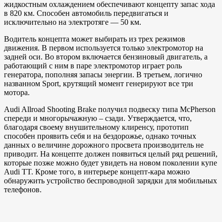
жидкостным охлаждением обеспечивают концепту запас хода
в 820 км. Способен автомобиль передвигаться и
исключительно на электротяге — 50 км.
Водитель концепта может выбирать из трех режимов
движения. В первом используется только электромотор на
задней оси. Во втором включается бензиновый двигатель, а
работающий с ним в паре электромотор играет роль
генератора, пополняя запасы энергии. В третьем, логично
названном Sport, крутящий момент генерируют все три
мотора.
Audi Allroad Shooting Brake получил подвеску типа McPherson
спереди и многорычажную – сзади. Утверждается, что,
благодаря своему внушительному клиренсу, прототип
способен проявить себя и на бездорожье, однако точных
данных о величине дорожного просвета производитель не
приводит. На концепте должен появиться целый ряд решений,
которые позже можно будет увидеть на новом поколении купе
Audi TT. Кроме того, в интерьере концепт-кара можно
обнаружить устройство беспроводной зарядки для мобильных
телефонов.