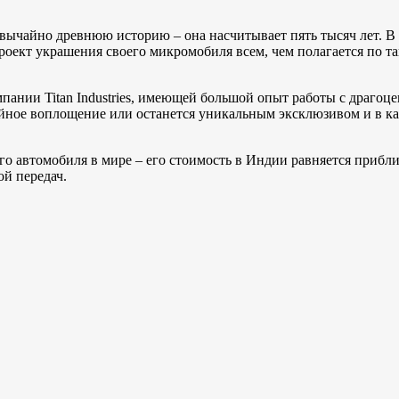
звычайно древнюю историю – она насчитывает пять тысяч лет. 
ект украшения своего микромобиля всем, чем полагается по так
пании Titan Industries, имеющей большой опыт работы с драгоц
ийное воплощение или останется уникальным эксклюзивом и в к
го автомобиля в мире – его стоимость в Индии равняется прибл
ой передач.