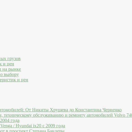
ных грузов
к и цен
ы на рынке
по выбору
еристик и цен
втомобилей: От Никиты Хрущева до Константина Черненко
и, техническому обслуживанию и ремонту автомобилей Volvo 740
 2004 года
Venga / Hyundai ix20 c 2009 года
ют в проспект Степана Бандеры