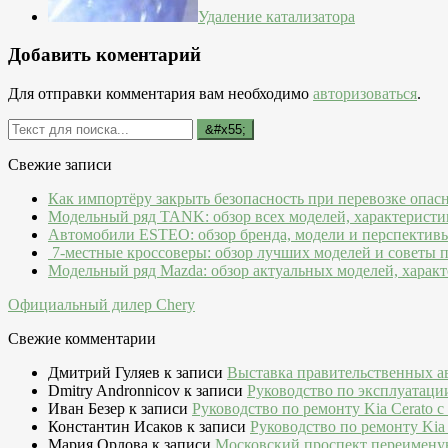
Удаление катализатора
Добавить коментарий
Для отправки комментария вам необходимо
авторизоваться
.
Свежие записи
Как импортёру закрыть безопасность при перевозке опас
Модельный ряд TANK: обзор всех моделей, характеристи
Автомобили ESTEO: обзор бренда, модели и перспектив
7-местные кроссоверы: обзор лучших моделей и советы 
Модельный ряд Mazda: обзор актуальных моделей, характ
Официальный дилер Chery
Свежие комментарии
Дмитрий Гуляев
к записи
Выставка правительственных а
Dmitry Andronnicov
к записи
Руководство по эксплуатаци
Иван Безер
к записи
Руководство по ремонту Kia Cerato c
Константин Исаков
к записи
Руководство по ремонту Kia 
Мария Орлова
к записи
Московский проспект переимену