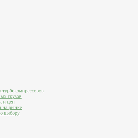
а турбокомпрессоров
ных грузов
к и цен
ы на рынке
по выбору