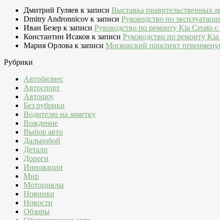
Дмитрий Гуляев
к записи
Выставка правительственных а
Dmitry Andronnicov
к записи
Руководство по эксплуатаци
Иван Безер
к записи
Руководство по ремонту Kia Cerato c
Константин Исаков
к записи
Руководство по ремонту Kia 
Мария Орлова
к записи
Московский проспект переимену
Рубрики
Автобизнес
Автоспорт
Автошоу
Без рубрики
Водителю на заметку
Вождение
Выбор авто
Дальнобой
Детали
Дороги
Инновации
Мир
Мотоциклы
Новинки
Новости
Обзоры