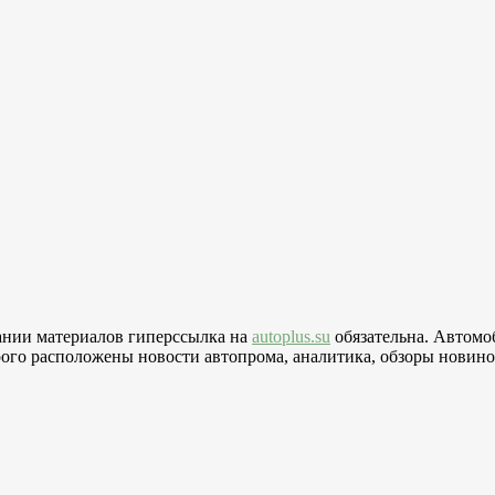
вании материалов гиперссылка на
autoplus.su
обязательна. Автомо
го расположены новости автопрома, аналитика, обзоры новинок