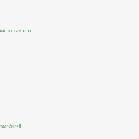
амены бампера
втомобилей