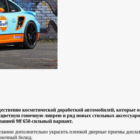
ественно косметической доработкой автомобилей, которые о
хцветную гоночную ливрею и ряд новых стильных аксессуаров
нией 9ff 650-сильный вариант.
желании дополнительно украсить пленкой дверные приемы доплата 
оночный болид.