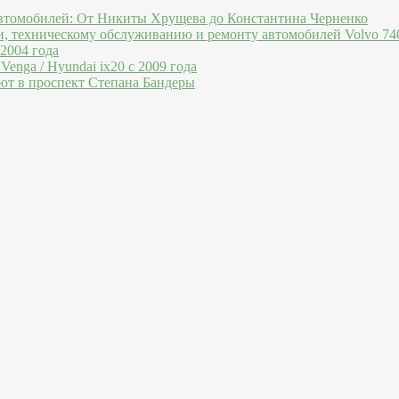
втомобилей: От Никиты Хрущева до Константина Черненко
и, техническому обслуживанию и ремонту автомобилей Volvo 740
 2004 года
Venga / Hyundai ix20 c 2009 года
ют в проспект Степана Бандеры