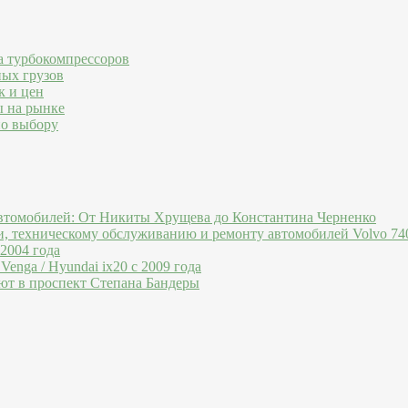
а турбокомпрессоров
ных грузов
к и цен
ы на рынке
по выбору
втомобилей: От Никиты Хрущева до Константина Черненко
и, техническому обслуживанию и ремонту автомобилей Volvo 740
 2004 года
Venga / Hyundai ix20 c 2009 года
ют в проспект Степана Бандеры