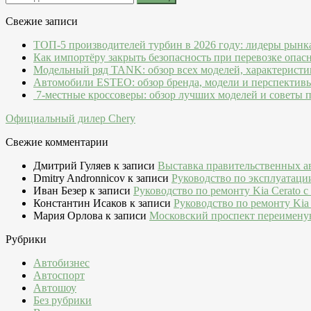
Свежие записи
ТОП-5 производителей турбин в 2026 году: лидеры рынк
Как импортёру закрыть безопасность при перевозке опас
Модельный ряд TANK: обзор всех моделей, характеристи
Автомобили ESTEO: обзор бренда, модели и перспектив
7-местные кроссоверы: обзор лучших моделей и советы 
Официальный дилер Chery
Свежие комментарии
Дмитрий Гуляев
к записи
Выставка правительственных а
Dmitry Andronnicov
к записи
Руководство по эксплуатаци
Иван Безер
к записи
Руководство по ремонту Kia Cerato c
Константин Исаков
к записи
Руководство по ремонту Kia 
Мария Орлова
к записи
Московский проспект переимену
Рубрики
Автобизнес
Автоспорт
Автошоу
Без рубрики