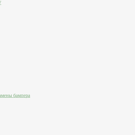
W
амены бампера