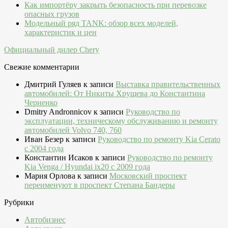
Как импортёру закрыть безопасность при перевозке
опасных грузов
Модельный ряд TANK: обзор всех моделей,
характеристик и цен
Официальный дилер Chery
Свежие комментарии
Дмитрий Гуляев
к записи
Выставка правительственных
автомобилей: От Никиты Хрущева до Константина
Черненко
Dmitry Andronnicov
к записи
Руководство по
эксплуатации, техническому обслуживанию и ремонту
автомобилей Volvo 740, 760
Иван Безер
к записи
Руководство по ремонту Kia Cerato
c 2004 года
Константин Исаков
к записи
Руководство по ремонту
Kia Venga / Hyundai ix20 c 2009 года
Мария Орлова
к записи
Московский проспект
переименуют в проспект Степана Бандеры
Рубрики
Автобизнес