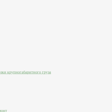
озки крупногабаритного груза
монт