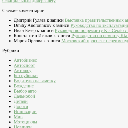
Официальный дилер Chery
Свежие комментарии
Дмитрий Гуляев
к записи
Выставка правительственных а
Dmitry Andronnicov
к записи
Руководство по эксплуатаци
Иван Безер
к записи
Руководство по ремонту Kia Cerato c
Константин Исаков
к записи
Руководство по ремонту Kia 
Мария Орлова
к записи
Московский проспект переимену
Рубрики
Автобизнес
Автоспорт
Автошоу
Без рубрики
Водителю на заметку
Вождение
Выбор авто
Дальнобой
Детали
Дороги
Инновации
Мир
Мотоциклы
Новинки