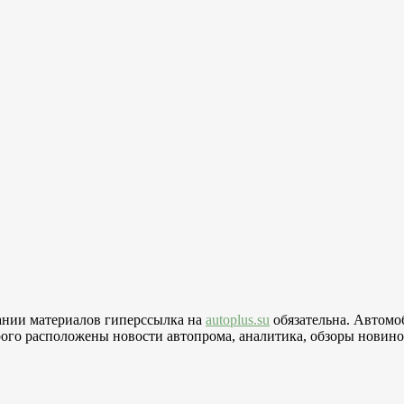
вании материалов гиперссылка на
autoplus.su
обязательна. Автомо
го расположены новости автопрома, аналитика, обзоры новинок