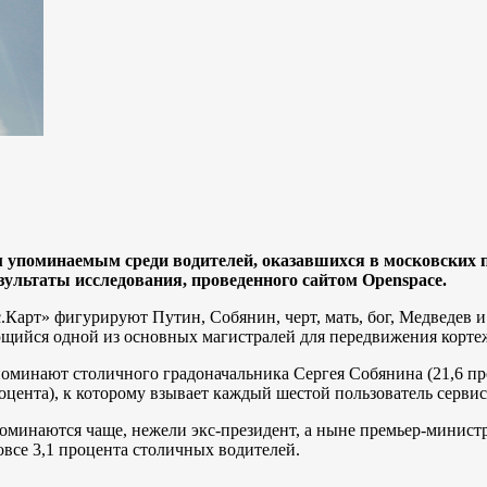
м упоминаемым среди водителей, оказавшихся в московских
ультаты исследования, проведенного сайтом Openspace.
.Карт» фигурируют Путин, Собянин, черт, мать, бог, Медведев
ющийся одной из основных магистралей для передвижения кортеж
оминают столичного градоначальника Сергея Собянина (21,6 пр
оцента), к которому взывает каждый шестой пользователь сервис
 упоминаются чаще, нежели экс-президент, а ныне премьер-минис
се 3,1 процента столичных водителей.