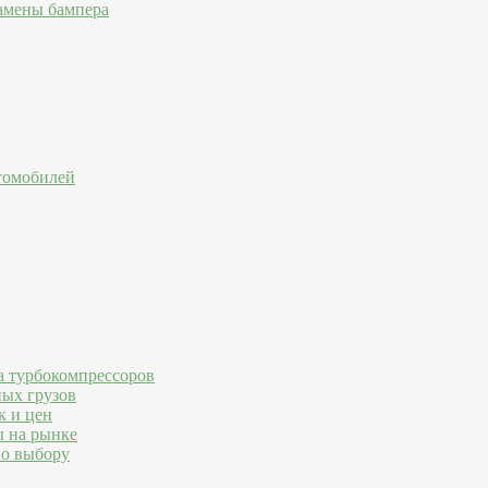
амены бампера
втомобилей
а турбокомпрессоров
ных грузов
к и цен
ы на рынке
по выбору