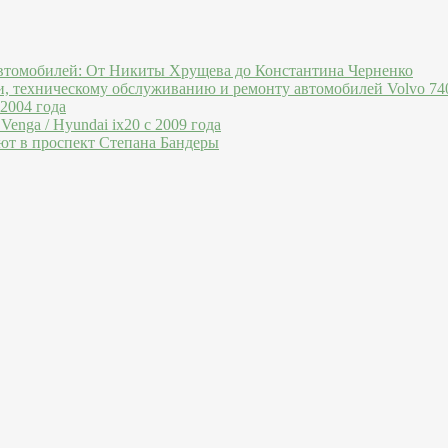
втомобилей: От Никиты Хрущева до Константина Черненко
и, техническому обслуживанию и ремонту автомобилей Volvo 740
 2004 года
Venga / Hyundai ix20 c 2009 года
ют в проспект Степана Бандеры