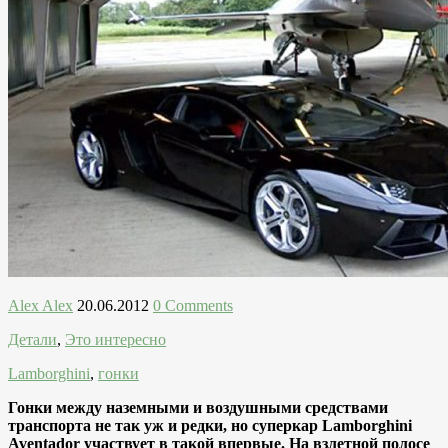
Alex Alex
20.06.2012
0 Comments
Детали
,
Это интересно
Lamborghini
,
гонки
Гонки между наземными и воздушными средствами
транспорта не так уж и редки, но суперкар Lamborghini
Aventador участвует в такой впервые. На взлетной полосе