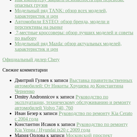
опасных грузов
Модельный ряд TANK: обзор всех моделей,
характеристик и цен
Автомобили ESTEO: обзор бренда, модели и
перспективы на рынке
7-местные кроссоверы: обзор лучших моделей и советы
по выбору
Модельный ряд Mazda: обзор актуальных моделей,
характеристик и цен
Официальный дилер Chery
Свежие комментарии
Дмитрий Гуляев
к записи
Выставка правительственных
автомобилей: От Никиты Хрущева до Константина
Черненко
Dmitry Andronnicov
к записи
Руководство по
эксплуатации, техническому обслуживанию и ремонту
автомобилей Volvo 740, 760
Иван Безер
к записи
Руководство по ремонту Kia Cerato
c 2004 года
Константин Исаков
к записи
Руководство по ремонту
Kia Venga / Hyundai ix20 c 2009 года
Мария Орлова
к записи
Московский проспект