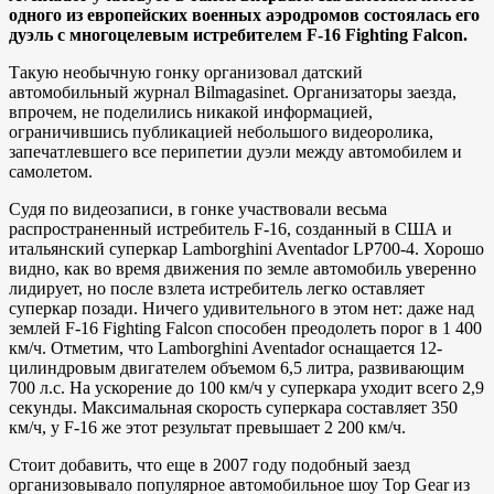
одного из европейских военных аэродромов состоялась его
дуэль с многоцелевым истребителем F-16 Fighting Falcon.
Такую необычную гонку организовал датский
автомобильный журнал Bilmagasinet. Организаторы заезда,
впрочем, не поделились никакой информацией,
ограничившись публикацией небольшого видеоролика,
запечатлевшего все перипетии дуэли между автомобилем и
самолетом.
Судя по видеозаписи, в гонке участвовали весьма
распространенный истребитель F-16, созданный в США и
итальянский суперкар Lamborghini Aventador LP700-4. Хорошо
видно, как во время движения по земле автомобиль уверенно
лидирует, но после взлета истребитель легко оставляет
суперкар позади. Ничего удивительного в этом нет: даже над
землей F-16 Fighting Falcon способен преодолеть порог в 1 400
км/ч. Отметим, что Lamborghini Aventador оснащается 12-
цилиндровым двигателем объемом 6,5 литра, развивающим
700 л.с. На ускорение до 100 км/ч у суперкара уходит всего 2,9
секунды. Максимальная скорость суперкара составляет 350
км/ч, у F-16 же этот результат превышает 2 200 км/ч.
Стоит добавить, что еще в 2007 году подобный заезд
организовывало популярное автомобильное шоу Top Gear из