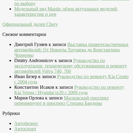
по выбору
Модельный ряд Mazda: обзор актуальных моделей,
характеристик и цен
Официальный дилер Chery
Свежие комментарии
Дмитрий Гуляев
к записи
Выставка правительственных
автомобилей: От Никиты Хрущева до Константина
Черненко
Dmitry Andronnicov
к записи
Руководство по
эксплуатации, техническому обслуживанию и ремонту
автомобилей Volvo 740, 760
Иван Безер
к записи
Руководство по ремонту Kia Cerato
c 2004 года
Константин Исаков
к записи
Руководство по ремонту
Kia Venga / Hyundai ix20 c 2009 года
Мария Орлова
к записи
Московский проспект
переименуют в проспект Степана Бандеры
Рубрики
Автобизнес
Автоспорт