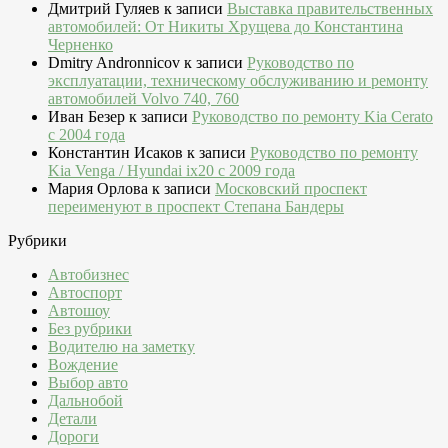
Дмитрий Гуляев
к записи
Выставка правительственных
автомобилей: От Никиты Хрущева до Константина
Черненко
Dmitry Andronnicov
к записи
Руководство по
эксплуатации, техническому обслуживанию и ремонту
автомобилей Volvo 740, 760
Иван Безер
к записи
Руководство по ремонту Kia Cerato
c 2004 года
Константин Исаков
к записи
Руководство по ремонту
Kia Venga / Hyundai ix20 c 2009 года
Мария Орлова
к записи
Московский проспект
переименуют в проспект Степана Бандеры
Рубрики
Автобизнес
Автоспорт
Автошоу
Без рубрики
Водителю на заметку
Вождение
Выбор авто
Дальнобой
Детали
Дороги