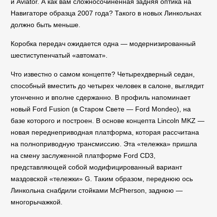
и Aviator. А как вам сложносочиненная задняя оптика на
Навигаторе образца 2007 года? Такого в новых Линкольнах
должно быть меньше.
Коробка передач ожидается одна — модернизированный
шестиступенчатый «автомат».
Что известно о самом концепте? Четырехдверный седан,
способный вместить до четырех человек в салоне, выглядит
утонченно и вполне сдержанно. В профиль напоминает
новый Ford Fusion (в Старом Свете — Ford Mondeo), на
базе которого и построен. В основе концепта Lincoln MKZ —
новая переднеприводная платформа, которая рассчитана
на полноприводную трансмиссию. Эта «тележка» пришла
на смену заслуженной платформе Ford CD3,
представляющей собой модифицированный вариант
маздовской «тележки» G. Таким образом, переднюю ось
Линкольна снабдили стойками McPherson, заднюю —
многорычажкой.