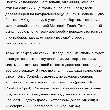
Панели из полированного тополя, алюминий, кожаная
отделка сидений и центральной панели — создатели
делают акцент на натуральных ощущениях. В салоне — два
больших ЖК-дисплея для управления борткомпьютером и
мультимедийной системой MyLincoln Touch. Традиционный
рычаг переключения режимов коробки передач отсутствует,
а их выбором заведуют кнопки по левой стороне
центральной консоли.
Также не секрет, что серийный седан MKZ изначально будет
оснащаться электронноуправляемыми амортизаторами с
системой, отслеживающей качество дорожного покрытия до
500 раз в секунду. В качестве опции предложат технологию
Lincoln Drive Control, позволяющую выбирать степень
жесткости амортизаторов самостоятельно (режимы Normal,
Comfort и Sport). Ситуация с моторами туманна, но, смеем
предположить, гамму наполнят наддувными агрегатами
EcoBoost — двухлитровой «четверкой» (около 240 сил) и
«шестеркой» 3.5 (без малого 350 «лошадей»).