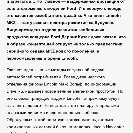
и агрегатов… Но главное — выдержанная дистанция от
соплатформенных моделей Ford. И в первую очередь
это касается самобытного дизайна. А концепт Lincoln
MKZ — как указание вектора развития на будущее.
Вице-президент отдела развития глобальных
продуктов концерна Ford Деррик Кузак даже сказал, что
в образе концепта дебютирует не только предвестник
серийного седана MKZ нового поколения, а
переосмысленный бренд Lincoln.
Главная идея — иные методы визуальной подачи
автомобилей потребителям. Глава дизайнерского
отделения фирмы Lincoln Макс Вольф, по информации
Drive.Ru, называет новое веяние элегантной простотой. По
его словам, грядущие модели Lincoln по-прежнему будут
выглядеть дорого. Но достигать это планируют простыми
плавными линиями и сдержанностью в образе.
Обрадуешься такой политике, как вспомнишь, сколько
хромированных деталей было на моделях Lincoln Navigator