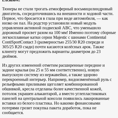
Тюнеры не стали трогать атмосферный восьмицилиндровый
двигатель, сосредоточившись на внешности и ходовой части.
Первое, что бросается в глаза при виде автомобиля, — как
низко он пал. На родстер установили новый модуль
управления активной подвеской ABC, что уменьшило
дорожный просвет разом на 100 мм! Именно поэтому сборные
легкосплавные катки серии Majestic с шинами Continental
ContiSportContact 3 (размерностью 255/30 R20 спереди и
305/25 R20 сзади) почти касаются колёсных арок. Также
клиенту могут предложить варианты диаметром до 23
дюймов.
Из других изменений отметим расширенные передние и
задние крылья (на 25 и 55 мм соответственно), новую
выпускную систему из нержавейки, а также здорово
перекроенный интерьер. Например, видоизменённый руль с
рельефными приливами щеголяет комбинированной
обшивкой, кресла отделаны более качественной кожей,
потолок украшен алькантарой, а вместо углепластиковых
панелей на центральной консоли появились лакированные
вставки из белого пластика. Но какими финансовыми
потерями грозит покупка пакета доработок, пока не
сообщается.