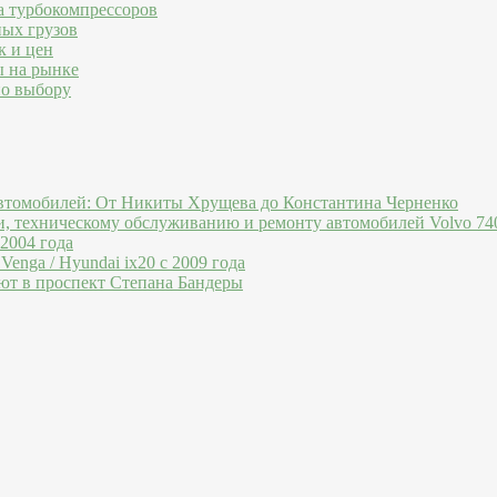
а турбокомпрессоров
ных грузов
к и цен
ы на рынке
по выбору
втомобилей: От Никиты Хрущева до Константина Черненко
и, техническому обслуживанию и ремонту автомобилей Volvo 740
 2004 года
Venga / Hyundai ix20 c 2009 года
ют в проспект Степана Бандеры