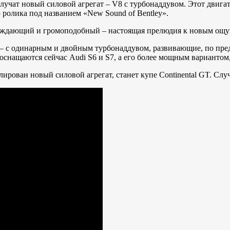
учат новый силовой агрегат – V8 с турбонаддувом. Этот двигат
ролика под названием «New Sound of Bentley».
буждающий и громоподобный – настоящая прелюдия к новым ощущ
ля – с одинарным и двойным турбонаддувом, развивающие, по пр
оснащаются сейчас Audi S6 и S7, а его более мощным вариантом,
ирован новый силовой агрегат, станет купе Continental GT. Случ