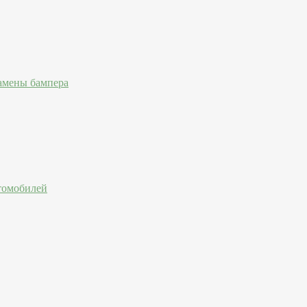
амены бампера
втомобилей