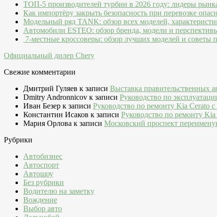
ТОП-5 производителей турбин в 2026 году: лидеры рынк
Как импортёру закрыть безопасность при перевозке опас
Модельный ряд TANK: обзор всех моделей, характеристи
Автомобили ESTEO: обзор бренда, модели и перспектив
7-местные кроссоверы: обзор лучших моделей и советы 
Официальный дилер Chery
Свежие комментарии
Дмитрий Гуляев
к записи
Выставка правительственных а
Dmitry Andronnicov
к записи
Руководство по эксплуатаци
Иван Безер
к записи
Руководство по ремонту Kia Cerato c
Константин Исаков
к записи
Руководство по ремонту Kia 
Мария Орлова
к записи
Московский проспект переимену
Рубрики
Автобизнес
Автоспорт
Автошоу
Без рубрики
Водителю на заметку
Вождение
Выбор авто