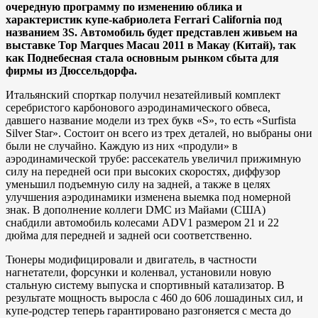
очередную программу по изменению облика и
характеристик купе-кабриолета Ferrari California под
названием 3S. Автомобиль будет представлен живьем на
выставке Top Marques Macau 2011 в Макау (Китай), так
как Поднебесная стала основным рынком сбыта для
фирмы из Дюссельдорфа.
Итальянский спорткар получил незатейливый комплект
серебристого карбонового аэродинамического обвеса,
давшего название модели из трех букв «S», то есть «Surfista
Silver Star». Состоит он всего из трех деталей, но выбраны они
были не случайно. Каждую из них «продули» в
аэродинамической трубе: рассекатель увеличил прижимную
силу на передней оси при высоких скоростях, диффузор
уменьшил подъемную силу на задней, а также в целях
улучшения аэродинамики изменена выемка под номерной
знак. В дополнение коллеги DMC из Майами (США)
снабдили автомобиль колесами ADV1 размером 21 и 22
дюйма для передней и задней оси соответственно.
Тюнеры модифицировали и двигатель, в частности
нагнетатели, форсунки и коленвал, установили новую
стальную систему выпуска и спортивный катализатор. В
результате мощность выросла с 460 до 606 лошадиных сил, и
купе-родстер теперь гарантировано разгоняется с места до