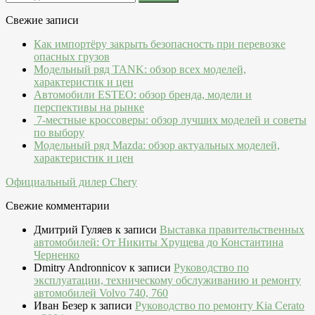
Свежие записи
Как импортёру закрыть безопасность при перевозке
опасных грузов
Модельный ряд TANK: обзор всех моделей,
характеристик и цен
Автомобили ESTEO: обзор бренда, модели и
перспективы на рынке
7-местные кроссоверы: обзор лучших моделей и советы
по выбору
Модельный ряд Mazda: обзор актуальных моделей,
характеристик и цен
Официальный дилер Chery
Свежие комментарии
Дмитрий Гуляев
к записи
Выставка правительственных
автомобилей: От Никиты Хрущева до Константина
Черненко
Dmitry Andronnicov
к записи
Руководство по
эксплуатации, техническому обслуживанию и ремонту
автомобилей Volvo 740, 760
Иван Безер
к записи
Руководство по ремонту Kia Cerato