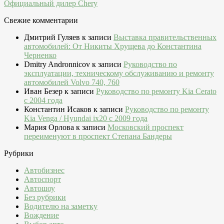
Официальный дилер Chery
Свежие комментарии
Дмитрий Гуляев
к записи
Выставка правительственных
автомобилей: От Никиты Хрущева до Константина
Черненко
Dmitry Andronnicov
к записи
Руководство по
эксплуатации, техническому обслуживанию и ремонту
автомобилей Volvo 740, 760
Иван Безер
к записи
Руководство по ремонту Kia Cerato
c 2004 года
Константин Исаков
к записи
Руководство по ремонту
Kia Venga / Hyundai ix20 c 2009 года
Мария Орлова
к записи
Московский проспект
переименуют в проспект Степана Бандеры
Рубрики
Автобизнес
Автоспорт
Автошоу
Без рубрики
Водителю на заметку
Вождение