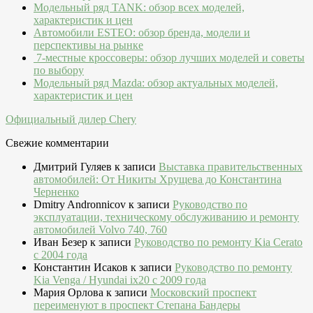
Модельный ряд TANK: обзор всех моделей,
характеристик и цен
Автомобили ESTEO: обзор бренда, модели и
перспективы на рынке
7-местные кроссоверы: обзор лучших моделей и советы
по выбору
Модельный ряд Mazda: обзор актуальных моделей,
характеристик и цен
Официальный дилер Chery
Свежие комментарии
Дмитрий Гуляев
к записи
Выставка правительственных
автомобилей: От Никиты Хрущева до Константина
Черненко
Dmitry Andronnicov
к записи
Руководство по
эксплуатации, техническому обслуживанию и ремонту
автомобилей Volvo 740, 760
Иван Безер
к записи
Руководство по ремонту Kia Cerato
c 2004 года
Константин Исаков
к записи
Руководство по ремонту
Kia Venga / Hyundai ix20 c 2009 года
Мария Орлова
к записи
Московский проспект
переименуют в проспект Степана Бандеры