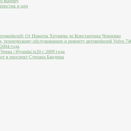
по выбору
еристик и цен
втомобилей: От Никиты Хрущева до Константина Черненко
и, техническому обслуживанию и ремонту автомобилей Volvo 740
 2004 года
Venga / Hyundai ix20 c 2009 года
ют в проспект Степана Бандеры