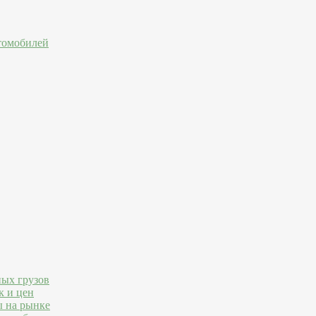
втомобилей
ных грузов
к и цен
ы на рынке