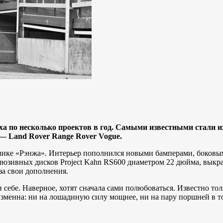
еха по несколько проектов в год. Самыми известными стали 
 — Land Rover Range Rover Vogue.
блике «Рэнжа». Интерьер пополнился новыми бамперами, боков
люзивных дисков Project Kahn RS600 диаметром 22 дюйма, выкр
 за свои дополнения.
себе. Наверное, хотят сначала сами полюбоваться. Известно тол
еизменна: ни на лошадиную силу мощнее, ни на пару поршней в 