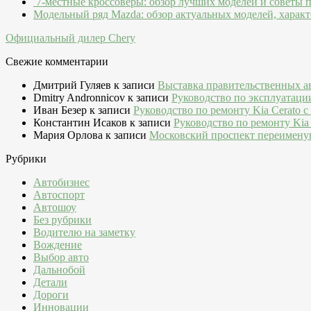
7-местные кроссоверы: обзор лучших моделей и советы 
Модельный ряд Mazda: обзор актуальных моделей, характ
Официальный дилер Chery
Свежие комментарии
Дмитрий Гуляев
к записи
Выставка правительственных а
Dmitry Andronnicov
к записи
Руководство по эксплуатаци
Иван Безер
к записи
Руководство по ремонту Kia Cerato c
Константин Исаков
к записи
Руководство по ремонту Kia 
Мария Орлова
к записи
Московский проспект переимену
Рубрики
Автобизнес
Автоспорт
Автошоу
Без рубрики
Водителю на заметку
Вождение
Выбор авто
Дальнобой
Детали
Дороги
Инновации