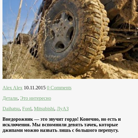
Alex Alex
10.11.2015
0 Comments
Детали
,
Это интересно
Daihatsu
,
Ford
,
Mitsubishi
,
ЛуАЗ
Внедорожник — это звучит гордо! Конечно, но есть и
исключения. Мы вспомнили девять тачек, которые
джипами можно назвать лишь с большого перепугу.