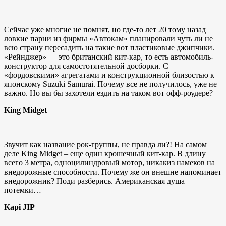
Сейчас уже многие не помнят, но где-то лет 20 тому назад
ловкие парни из фирмы «Автокам» планировали чуть ли не
всю страну пересадить на такие вот пластиковые джипчики.
«Рейнджер» — это британский кит-кар, то есть автомобиль-
конструктор для самостотятельной досборки. С
«фордовскими» агрегатами и конструкционной близостью к
японскому Suzuki Samurai. Почему все не получилось, уже не
важно. Но вы бы захотели ездить на таком вот офф-роудере?
King Midget
Звучит как название рок-группы, не правда ли?! На самом
деле King Midget – еще один крошечный кит-кар. В длину
всего 3 метра, одноцилиндровый мотор, никакиз намеков на
внедорожные способности. Почему же он внешне напоминает
внедорожник? Поди разберись. Американская душа —
потемки…
Kapi JIP