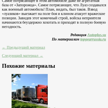
Самое потрясающее в этом автомобиле даже не агрегатная
база от «Запорожца». Самое потрясающее, что Луаз создавался
как военный автомобиль! План, видать, был таков. Взвод
«луазиков» выезжает на поле боя и клином атакует вражеские
позиции. Завидев этот комичный строй, войска неприятеля
начинаются беуздержно хохотать и приходят в полную боевую
негодность.
Редакция
Autoplus.su
По материалам
topgearrussia.ru
← Предыдущий материал
Следующий материал →
Похожие материалы