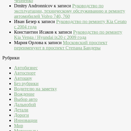
Черненко
Dmitry Andronnicov
к записи
Руководство по
эксплуатации, техническому обслуживанию и ремонту
автомобилей Volvo 740, 760
Иван Безер
к записи
Руководство по ремонту Kia Cerato
c 2004 года
Константин Исаков
к записи
Руководство по ремонту
Kia Venga / Hyundai ix20 c 2009 года
Мария Орлова
к записи
Московский проспект
переименуют в проспект Степана Бандеры
Рубрики
Автобизнес
Автоспорт
Автошоу
Без рубрики
Водителю на заметку
Вождение
Выбор авто
Дальнобой
Детали
Дороги
Инновации
Мир
Мотоциклы