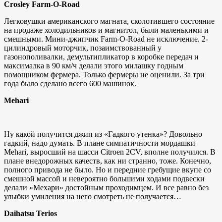
Crosley Farm-O-Road
Легковушки американского магната, сколотившего состояние
на продаже холодильников и магнитол, были маленькими и
смешными. Мини-джипчик Farm-O-Road не исключение. 2-
цилиндровый моторчик, позаимствованный у
газонополивалки, демультипликатор в коробке передач и
максималка в 90 км/ч делали этого милашку годным
помощником фермера. Только фермеры не оценили. За три
года было сделано всего 600 машинок.
Mehari
Ну какой получится джип из «Гадкого утенка»? Довольно
гадкий, надо думать. В плане симпатичности мордашки
Mehari, выросший на шасси Citroen 2CV, вполне получился. В
плане внедорожных качеств, как ни странно, тоже. Конечно,
полного привода не было. Но и передние гребущие вкупе со
смешной массой и невероятно большими ходами подвески
делали «Мехари» достойным проходимцем. И все равно без
улыбки умиления на него смотреть не получается…
Daihatsu Terios