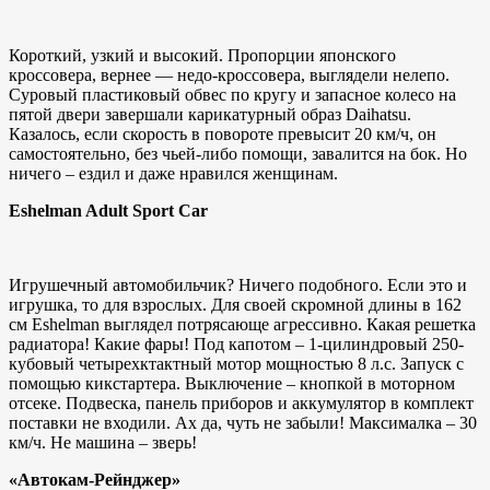
Короткий, узкий и высокий. Пропорции японского
кроссовера, вернее — недо-кроссовера, выглядели нелепо.
Суровый пластиковый обвес по кругу и запасное колесо на
пятой двери завершали карикатурный образ Daihatsu.
Казалось, если скорость в повороте превысит 20 км/ч, он
самостоятельно, без чьей-либо помощи, завалится на бок. Но
ничего – ездил и даже нравился женщинам.
Eshelman Adult Sport Car
Игрушечный автомобильчик? Ничего подобного. Если это и
игрушка, то для взрослых. Для своей скромной длины в 162
см Eshelman выглядел потрясающе агрессивно. Какая решетка
радиатора! Какие фары! Под капотом – 1-цилиндровый 250-
кубовый четырехктактный мотор мощностью 8 л.с. Запуск с
помощью кикстартера. Выключение – кнопкой в моторном
отсеке. Подвеска, панель приборов и аккумулятор в комплект
поставки не входили. Ах да, чуть не забыли! Максималка – 30
км/ч. Не машина – зверь!
«Автокам-Рейнджер»