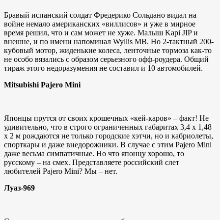
Бравый испанский солдат Фредерико Сольдано видал на
войне немало американских «виллисов» и уже в мирное
время решил, что и сам может не хуже. Малыш Kapi JIP и
внешне, и по имени напоминал Wyllis MB. Но 2-тактный 200-
кубовый мотор, жиденькие колеса, ленточные тормоза как-то
не особо вязались с образом серьезного офф-роудера. Общий
тираж этого недоразумения не составил и 10 автомобилей.
Mitsubishi Pajero Mini
Японцы прутся от своих крошечных «кей-каров» – факт! Не
удивительно, что в строго ограниченных габаритах 3,4 x 1,48
х 2 м рождаются не только городские хэтчи, но и кабриолеты,
спорткары и даже внедорожники. В случае с этим Pajero Mini
даже весьма симпатичные. Но что японцу хорошо, то
русскому – на смех. Представляете российский слет
любителей Pajero Mini? Мы – нет.
Луаз-969