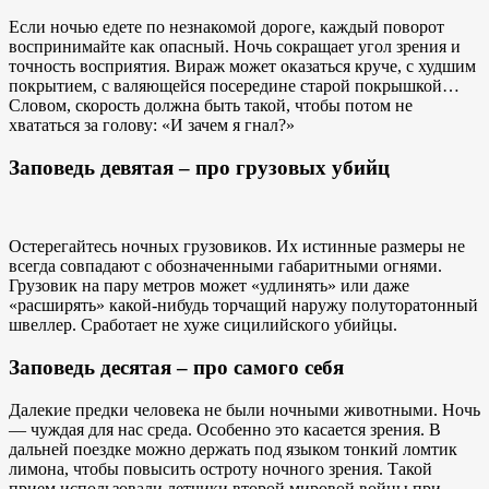
Если ночью едете по незнакомой дороге, каждый поворот
воспринимайте как опасный. Ночь сокращает угол зрения и
точность восприятия. Вираж может оказаться круче, с худшим
покрытием, с валяющейся посередине старой покрышкой…
Словом, скорость должна быть такой, чтобы потом не
хвататься за голову: «И зачем я гнал?»
Заповедь девятая – про грузовых убийц
Остерегайтесь ночных грузовиков. Их истинные размеры не
всегда совпадают с обозначенными габаритными огнями.
Грузовик на пару метров может «удлинять» или даже
«расширять» какой-нибудь торчащий наружу полуторатонный
швеллер. Сработает не хуже сицилийского убийцы.
Заповедь десятая – про самого себя
Далекие предки человека не были ночными животными. Ночь
— чуждая для нас среда. Особенно это касается зрения. В
дальней поездке можно держать под языком тонкий ломтик
лимона, чтобы повысить остроту ночного зрения. Такой
прием использовали летчики второй мировой войны при