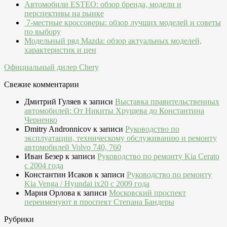
Автомобили ESTEO: обзор бренда, модели и
перспективы на рынке
7-местные кроссоверы: обзор лучших моделей и советы
по выбору
Модельный ряд Mazda: обзор актуальных моделей,
характеристик и цен
Официальный дилер Chery
Свежие комментарии
Дмитрий Гуляев
к записи
Выставка правительственных
автомобилей: От Никиты Хрущева до Константина
Черненко
Dmitry Andronnicov
к записи
Руководство по
эксплуатации, техническому обслуживанию и ремонту
автомобилей Volvo 740, 760
Иван Безер
к записи
Руководство по ремонту Kia Cerato
c 2004 года
Константин Исаков
к записи
Руководство по ремонту
Kia Venga / Hyundai ix20 c 2009 года
Мария Орлова
к записи
Московский проспект
переименуют в проспект Степана Бандеры
Рубрики