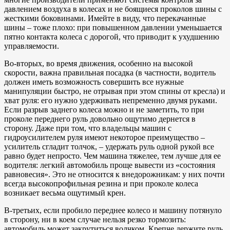
давлением воздуха в колесах и не боящиеся проколов шины с
жесткими боковинами. Имейте в виду, что перекачанные
шины – тоже плохо: при повышенном давлении уменьшается
пятно контакта колеса с дорогой, что приводит к ухудшению
управляемости.
Во-вторых, во время движения, особенно на высокой
скорости, важна правильная посадка (в частности, водитель
должен иметь возможность совершить все нужные
манипуляции быстро, не отрывая при этом спины от кресла) и
хват руля: его нужно удерживать непременно двумя руками.
Если разрыв заднего колеса можно и не заметить, то при
проколе переднего руль довольно ощутимо дернется в
сторону. Даже при том, что владельцы машин с
гидроусилителем руля имеют некоторое преимущество –
усилитель сгладит толчок, – удержать руль одной рукой все
равно будет непросто. Чем машина тяжелее, тем лучше для ее
водителя: легкий автомобиль проще вывести из «состояния
равновесия». Это не относится к внедорожникам: у них почти
всегда высокопрофильная резина и при проколе колеса
возникает весьма ощутимый крен.
В-третьих, если пробило переднее колесо и машину потянуло
в сторону, ни в коем случае нельзя резко тормозить:
автомобиль может закрутиться волчком. Крепче держите руль