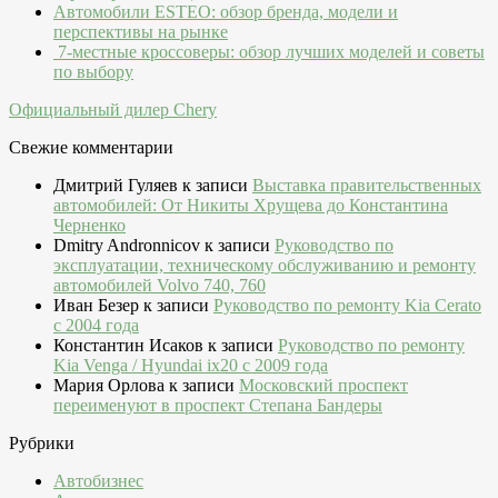
Автомобили ESTEO: обзор бренда, модели и
перспективы на рынке
7-местные кроссоверы: обзор лучших моделей и советы
по выбору
Официальный дилер Chery
Свежие комментарии
Дмитрий Гуляев
к записи
Выставка правительственных
автомобилей: От Никиты Хрущева до Константина
Черненко
Dmitry Andronnicov
к записи
Руководство по
эксплуатации, техническому обслуживанию и ремонту
автомобилей Volvo 740, 760
Иван Безер
к записи
Руководство по ремонту Kia Cerato
c 2004 года
Константин Исаков
к записи
Руководство по ремонту
Kia Venga / Hyundai ix20 c 2009 года
Мария Орлова
к записи
Московский проспект
переименуют в проспект Степана Бандеры
Рубрики
Автобизнес