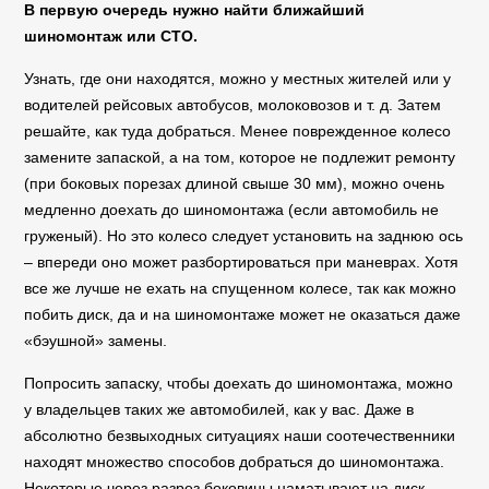
В первую очередь нужно найти ближайший
шиномонтаж или СТО.
Узнать, где они находятся, можно у местных жителей или у
водителей рейсовых автобусов, молоковозов и т. д. Затем
решайте, как туда добраться. Менее поврежденное колесо
замените запаской, а на том, которое не подлежит ремонту
(при боковых порезах длиной свыше 30 мм), можно очень
медленно доехать до шиномонтажа (если автомобиль не
груженый). Но это колесо следует установить на заднюю ось
– впереди оно может разбортироваться при маневрах. Хотя
все же лучше не ехать на спущенном колесе, так как можно
побить диск, да и на шиномонтаже может не оказаться даже
«бэушной» замены.
Попросить запаску, чтобы доехать до шиномонтажа, можно
у владельцев таких же автомобилей, как у вас. Даже в
абсолютно безвыходных ситуациях наши соотечественники
находят множество способов добраться до шиномонтажа.
Некоторые через разрез боковины наматывают на диск