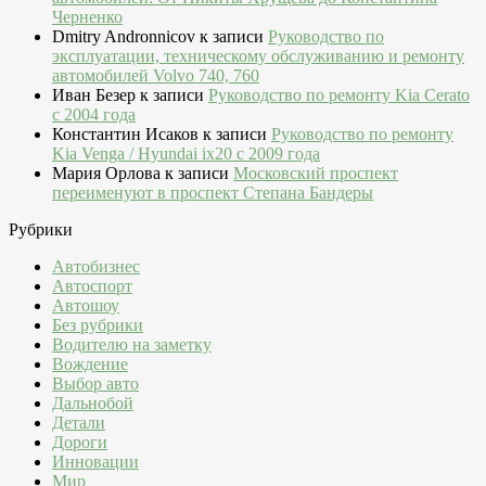
Черненко
Dmitry Andronnicov
к записи
Руководство по
эксплуатации, техническому обслуживанию и ремонту
автомобилей Volvo 740, 760
Иван Безер
к записи
Руководство по ремонту Kia Cerato
c 2004 года
Константин Исаков
к записи
Руководство по ремонту
Kia Venga / Hyundai ix20 c 2009 года
Мария Орлова
к записи
Московский проспект
переименуют в проспект Степана Бандеры
Рубрики
Автобизнес
Автоспорт
Автошоу
Без рубрики
Водителю на заметку
Вождение
Выбор авто
Дальнобой
Детали
Дороги
Инновации
Мир