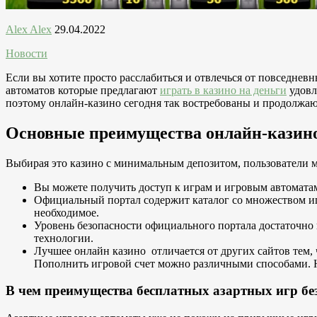
Alex Alex
29.04.2022
Новости
Если вы хотите просто расслабиться и отвлечься от повседневн
автоматов которые предлагают
играть в казино на деньги
удовл
поэтому онлайн-казино сегодня так востребованы и продолжаю
Основные преимущества онлайн-казин
Выбирая это казино с минимальным депозитом, пользователи 
Вы можете получить доступ к играм и игровым автоматам 
Официальный портал содержит каталог со множеством игр
необходимое.
Уровень безопасности официального портала достаточно 
технологии.
Лучшее онлайн казино отличается от других сайтов тем, ч
Пополнить игровой счет можно различными способами. Н
В чем преимущества бесплатных азартных игр бе