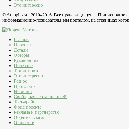
Это интересно
© Autoplus.su, 2010–2016. Все права защищены. При использо
информационно-познавательным порталом, на страницах которо
Главная
Новости
Детали
Обзоры
Руководства
Полезное
Тюнинг авто
Это интересно
Разное
Прототипы
Новинки
Свободная лента новостей
Тест-драйвы
Фонд проекта
Реклама и партнерство
Обратная связь
О проекте