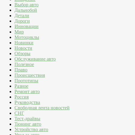
Выбор авто
Дальнобой
Детали
Дороги
Инновации
Мир
Мотоциклы
Новинки
Новости
Обзоры
Обслуживание авто
Полезное
Право
Происшествия
Прототипы
Разное
Ремонт авто
Россия
Руководства
Свободная лента новостей
СНГ
Тест-драйвы
Тюнинг авто
Устройство авто
Уход за авто