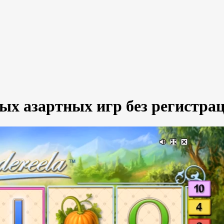
ых азартных игр без регистра