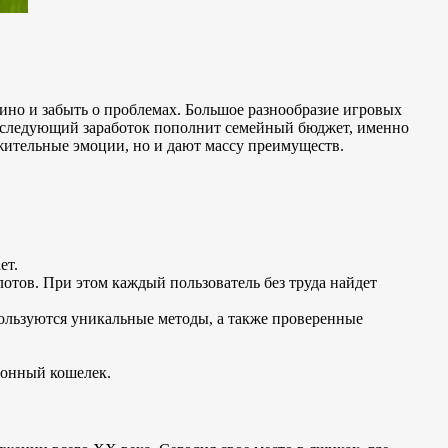
зино и забыть о проблемах. Большое разнообразие игровых
А следующий заработок пополнит семейный бюджет, именно
ожительные эмоции, но и дают массу преимуществ.
ет.
отов. При этом каждый пользователь без труда найдет
пользуются уникальные методы, а также проверенные
ронный кошелек.