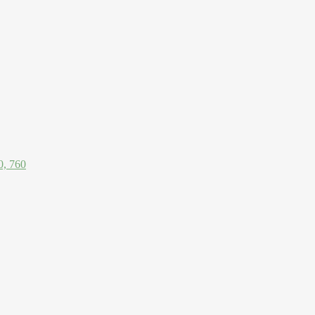
, 760