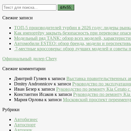
Свежие записи
ТОП-5 производителей турбин в 2026 году: лидеры рынк
Как импортёру закрыть безопасность при перевозке опас
Модельный ряд TANK: обзор всех моделей, характеристи
Автомобили ESTEO: обзор бренда, модели и перспектив
7-местные кроссоверы: обзор лучших моделей и советы 
Официальный дилер Chery
Свежие комментарии
Дмитрий Гуляев
к записи
Выставка правительственных а
Dmitry Andronnicov
к записи
Руководство по эксплуатаци
Иван Безер
к записи
Руководство по ремонту Kia Cerato c
Константин Исаков
к записи
Руководство по ремонту Kia 
Мария Орлова
к записи
Московский проспект переимену
Рубрики
Автобизнес
Автоспорт
Автошоу