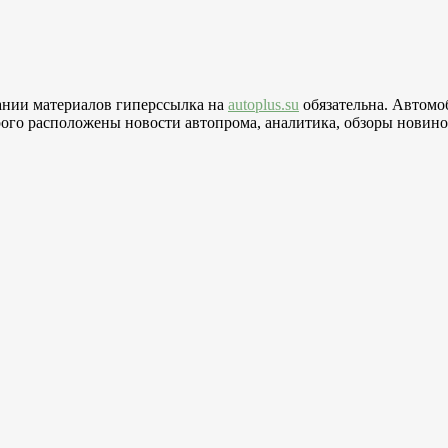
вании материалов гиперссылка на
autoplus.su
обязательна. Автомо
го расположены новости автопрома, аналитика, обзоры новинок