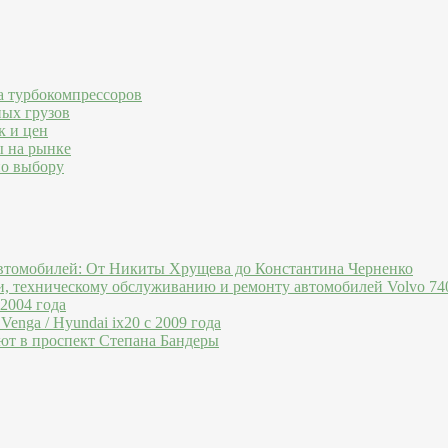
а турбокомпрессоров
ных грузов
к и цен
ы на рынке
по выбору
втомобилей: От Никиты Хрущева до Константина Черненко
и, техническому обслуживанию и ремонту автомобилей Volvo 740
 2004 года
Venga / Hyundai ix20 c 2009 года
ют в проспект Степана Бандеры