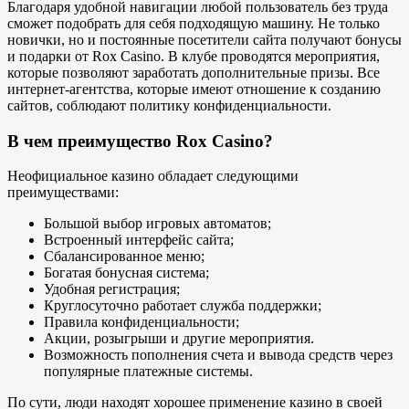
Благодаря удобной навигации любой пользователь без труда
сможет подобрать для себя подходящую машину. Не только
новички, но и постоянные посетители сайта получают бонусы
и подарки от Rox Casino. В клубе проводятся мероприятия,
которые позволяют заработать дополнительные призы. Все
интернет-агентства, которые имеют отношение к созданию
сайтов, соблюдают политику конфиденциальности.
В чем преимущество Rox Casino?
Неофициальное казино обладает следующими
преимуществами:
Большой выбор игровых автоматов;
Встроенный интерфейс сайта;
Сбалансированное меню;
Богатая бонусная система;
Удобная регистрация;
Круглосуточно работает служба поддержки;
Правила конфиденциальности;
Акции, розыгрыши и другие мероприятия.
Возможность пополнения счета и вывода средств через
популярные платежные системы.
По сути, люди находят хорошее применение казино в своей