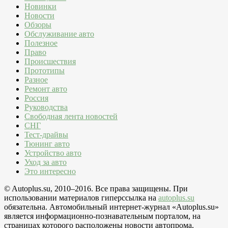
Новинки
Новости
Обзоры
Обслуживание авто
Полезное
Право
Происшествия
Прототипы
Разное
Ремонт авто
Россия
Руководства
Свободная лента новостей
СНГ
Тест-драйвы
Тюнинг авто
Устройство авто
Уход за авто
Это интересно
© Autoplus.su, 2010–2016. Все права защищены. При
использовании материалов гиперссылка на
autoplus.su
обязательна. Автомобильный интернет-журнал «Autoplus.su»
является информационно-познавательным порталом, на
страницах которого расположены новости автопрома,