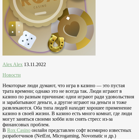
Alex Alex
13.11.2022
Новости
Некоторые люди думают, что игра в казино — это пустая
трата времени; однако это не всегда так. Люди играют в
казино по разным причинам: одни играют ради удовольствия
и зарабатывают деньги, а другие играют на деньги и тоже
развлекаются. Оба типа людей находят хорошее применение
казино в своей жизни. В казино есть много комнат, где люди
могут заняться своими хобби или снять стресс из-за
финансовых проблем.
В
Rox Casino
онлайн представлен софт всемирно известных
разработчиков (NetEnt, Microgaming, Novomatic и др.)