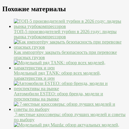
Похожие материалы
ТОП-5 производителей турбин в 2026 году: лидеры
рынка турбокомпрессоров
Как импортёру закрыть безопасность при перевозке
опасных грузов
Модельный ряд TANK: обзор всех моделей,
характеристик и цен
Автомобили ESTEO: обзор бренда, модели и
перспективы на рынке
7-местные кроссоверы: обзор лучших моделей и советы
по выбору