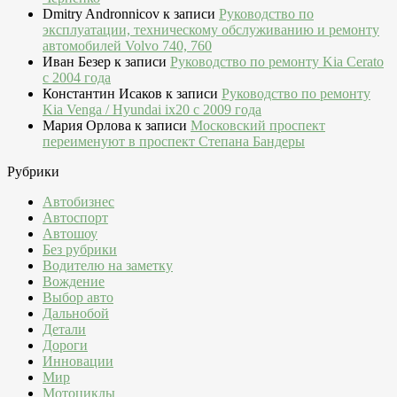
Dmitry Andronnicov
к записи
Руководство по
эксплуатации, техническому обслуживанию и ремонту
автомобилей Volvo 740, 760
Иван Безер
к записи
Руководство по ремонту Kia Cerato
c 2004 года
Константин Исаков
к записи
Руководство по ремонту
Kia Venga / Hyundai ix20 c 2009 года
Мария Орлова
к записи
Московский проспект
переименуют в проспект Степана Бандеры
Рубрики
Автобизнес
Автоспорт
Автошоу
Без рубрики
Водителю на заметку
Вождение
Выбор авто
Дальнобой
Детали
Дороги
Инновации
Мир
Мотоциклы