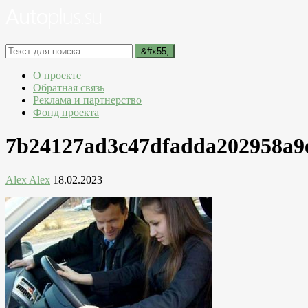
О проекте
Обратная связь
Реклама и партнерство
Фонд проекта
7b24127ad3c47dfadda202958a9
Alex Alex
18.02.2023