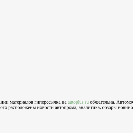
вании материалов гиперссылка на
autoplus.su
обязательна. Автомо
го расположены новости автопрома, аналитика, обзоры новинок