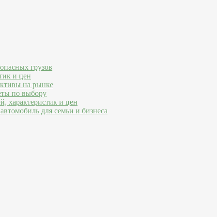
 опасных грузов
тик и цен
ективы на рынке
еты по выбору
й, характеристик и цен
автомобиль для семьи и бизнеса