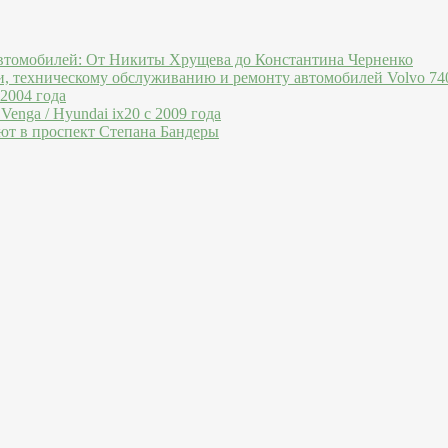
втомобилей: От Никиты Хрущева до Константина Черненко
и, техническому обслуживанию и ремонту автомобилей Volvo 740
 2004 года
Venga / Hyundai ix20 c 2009 года
ют в проспект Степана Бандеры