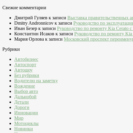
Свежие комментарии
Дмитрий Гуляев
к записи
Выставка правительственных а
Dmitry Andronnicov
к записи
Руководство по эксплуатаци
Иван Безер
к записи
Руководство по ремонту Kia Cerato c
Константин Исаков
к записи
Руководство по ремонту Kia 
Мария Орлова
к записи
Московский проспект переимену
Рубрики
Автобизнес
Автоспорт
Автошоу
Без рубрики
Водителю на заметку
Вождение
Выбор авто
Дальнобой
Детали
Дороги
Инновации
Мир
Мотоциклы
Новинки