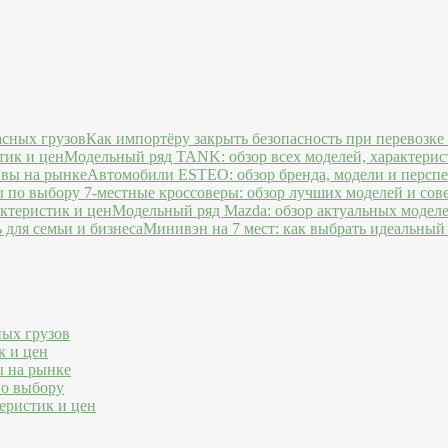
Как импортёру закрыть безопасность при перевозке
Модельный ряд TANK: обзор всех моделей, характерис
Автомобили ESTEO: обзор бренда, модели и персп
7-местные кроссоверы: обзор лучших моделей и сов
Модельный ряд Mazda: обзор актуальных моделе
Минивэн на 7 мест: как выбрать идеальный 
ных грузов
к и цен
ы на рынке
по выбору
еристик и цен