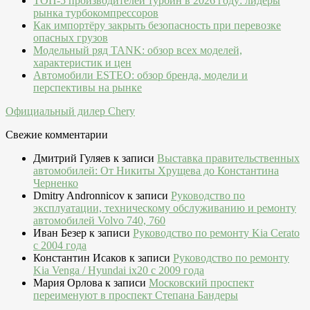
ТОП-5 производителей турбин в 2026 году: лидеры
рынка турбокомпрессоров
Как импортёру закрыть безопасность при перевозке
опасных грузов
Модельный ряд TANK: обзор всех моделей,
характеристик и цен
Автомобили ESTEO: обзор бренда, модели и
перспективы на рынке
Официальный дилер Chery
Свежие комментарии
Дмитрий Гуляев
к записи
Выставка правительственных
автомобилей: От Никиты Хрущева до Константина
Черненко
Dmitry Andronnicov
к записи
Руководство по
эксплуатации, техническому обслуживанию и ремонту
автомобилей Volvo 740, 760
Иван Безер
к записи
Руководство по ремонту Kia Cerato
c 2004 года
Константин Исаков
к записи
Руководство по ремонту
Kia Venga / Hyundai ix20 c 2009 года
Мария Орлова
к записи
Московский проспект
переименуют в проспект Степана Бандеры