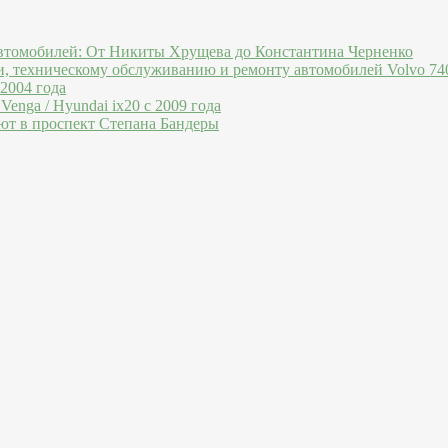
втомобилей: От Никиты Хрущева до Константина Черненко
и, техническому обслуживанию и ремонту автомобилей Volvo 740
 2004 года
Venga / Hyundai ix20 c 2009 года
ют в проспект Степана Бандеры