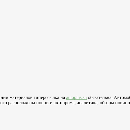
вании материалов гиперссылка на
autoplus.su
обязательна. Автомо
го расположены новости автопрома, аналитика, обзоры новинок