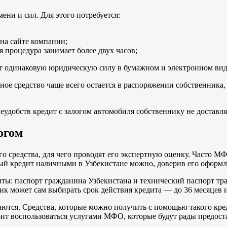
ени и сил. Для этого потребуется:
 на сайте компании;
я процедура занимает более двух часов;
ет одинаковую юридическую силу в бумажном и электронном вид
ое средство чаще всего остается в распоряжении собственника,
еудобств кредит с залогом автомобиля собственнику не доставля
огом
о средства, для чего проводят его экспертную оценку. Часто 
ый кредит наличными в Узбекистане можно, доверив его оформ
ты: паспорт гражданина Узбекистана и технический паспорт тра
щик может сам выбирать срок действия кредита — до 36 месяцев 
тся. Средства, которые можно получить с помощью такого креди
оит воспользоваться услугами МФО, которые будут рады предос