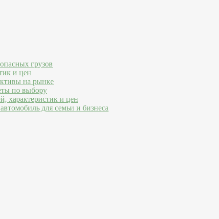
 опасных грузов
тик и цен
ективы на рынке
еты по выбору
й, характеристик и цен
автомобиль для семьи и бизнеса