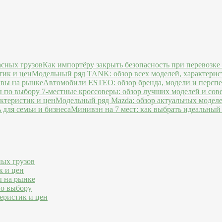
Как импортёру закрыть безопасность при перевозке
Модельный ряд TANK: обзор всех моделей, характерис
Автомобили ESTEO: обзор бренда, модели и персп
7-местные кроссоверы: обзор лучших моделей и сов
Модельный ряд Mazda: обзор актуальных моделе
Минивэн на 7 мест: как выбрать идеальный 
ных грузов
к и цен
ы на рынке
по выбору
еристик и цен