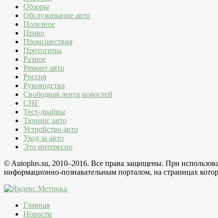
Обзоры
Обслуживание авто
Полезное
Право
Происшествия
Прототипы
Разное
Ремонт авто
Россия
Руководства
Свободная лента новостей
СНГ
Тест-драйвы
Тюнинг авто
Устройство авто
Уход за авто
Это интересно
© Autoplus.su, 2010–2016. Все права защищены. При использо
информационно-познавательным порталом, на страницах которо
Главная
Новости