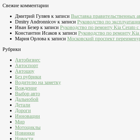
Свежие комментарии
Дмитрий Гуляев
к записи
Выставка правительственных а
Dmitry Andronnicov
к записи
Руководство по эксплуатаци
Иван Безер
к записи
Руководство по ремонту Kia Cerato c
Константин Исаков
к записи
Руководство по ремонту Kia 
Мария Орлова
к записи
Московский проспект переимену
Рубрики
Автобизнес
Автоспорт
Автошоу
Без рубрики
Водителю на заметку
Вождение
Выбор авто
Дальнобой
Детали
Дороги
Инновации
Мир
Мотоциклы
Новинки
Новости