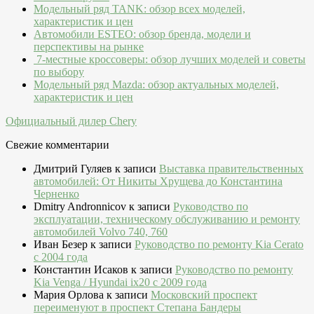
Модельный ряд TANK: обзор всех моделей,
характеристик и цен
Автомобили ESTEO: обзор бренда, модели и
перспективы на рынке
7-местные кроссоверы: обзор лучших моделей и советы
по выбору
Модельный ряд Mazda: обзор актуальных моделей,
характеристик и цен
Официальный дилер Chery
Свежие комментарии
Дмитрий Гуляев
к записи
Выставка правительственных
автомобилей: От Никиты Хрущева до Константина
Черненко
Dmitry Andronnicov
к записи
Руководство по
эксплуатации, техническому обслуживанию и ремонту
автомобилей Volvo 740, 760
Иван Безер
к записи
Руководство по ремонту Kia Cerato
c 2004 года
Константин Исаков
к записи
Руководство по ремонту
Kia Venga / Hyundai ix20 c 2009 года
Мария Орлова
к записи
Московский проспект
переименуют в проспект Степана Бандеры