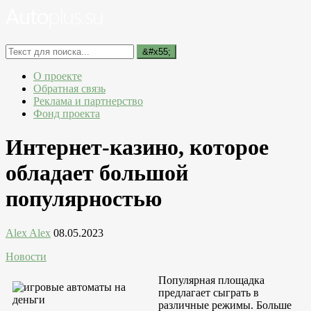
О проекте
Обратная связь
Реклама и партнерство
Фонд проекта
Интернет-казино, которое
обладает большой
популярностью
Alex Alex
08.05.2023
Новости
Популярная площадка
предлагает сыграть в
различные режимы. Больше