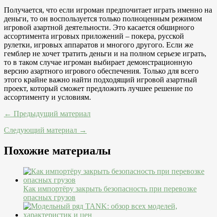
Получается, что если игроман предпочитает играть именно на
деньги, то он воспользуется только полноценным режимом
игровой азартной деятельности. Это касается обширного
ассортимента игровых приложений – покера, русской
рулетки, игровых аппаратов и многого другого. Если же
гемблер не хочет тратить деньги и на полном серьезе играть,
то в таком случае игроман выбирает демонстрационную
версию азартного игрового обеспечения. Только для всего
этого крайне важно найти подходящий игровой азартный
проект, который сможет предложить лучшее решение по
ассортименту и условиям.
← Предыдущий материал
Следующий материал →
Похожие материалы
Как импортёру закрыть безопасность при перевозке
опасных грузов