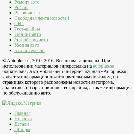
Ремонт авто
Россия
Руководства
Свободная лента новостей
СНГ
Тест-драйвы
Тюнинг авто
Устройство авто
Уход за авто
Это интересно
© Autoplus.su, 2010–2016. Все права защищены. При
использовании материалов гиперссылка на
autoplus.su
обязательна. Автомобильный интернет-журнал «Autoplus.su»
является информационно-познавательным порталом, на
страницах которого расположены новости автопрома,
аналитика, обзоры новинок, тест-драйвы, а также информация
по обслуживанию авто.
Главная
Новости
Детали
Обзоры