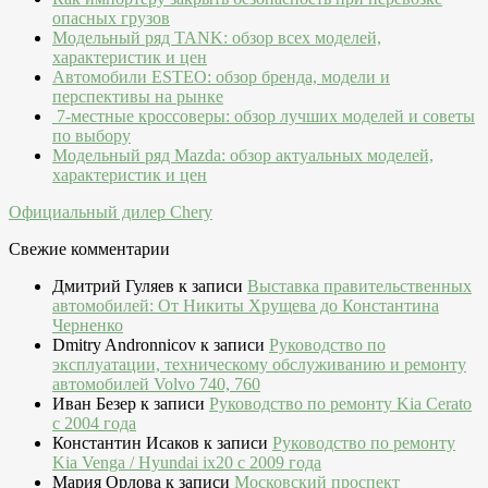
опасных грузов
Модельный ряд TANK: обзор всех моделей,
характеристик и цен
Автомобили ESTEO: обзор бренда, модели и
перспективы на рынке
7-местные кроссоверы: обзор лучших моделей и советы
по выбору
Модельный ряд Mazda: обзор актуальных моделей,
характеристик и цен
Официальный дилер Chery
Свежие комментарии
Дмитрий Гуляев
к записи
Выставка правительственных
автомобилей: От Никиты Хрущева до Константина
Черненко
Dmitry Andronnicov
к записи
Руководство по
эксплуатации, техническому обслуживанию и ремонту
автомобилей Volvo 740, 760
Иван Безер
к записи
Руководство по ремонту Kia Cerato
c 2004 года
Константин Исаков
к записи
Руководство по ремонту
Kia Venga / Hyundai ix20 c 2009 года
Мария Орлова
к записи
Московский проспект