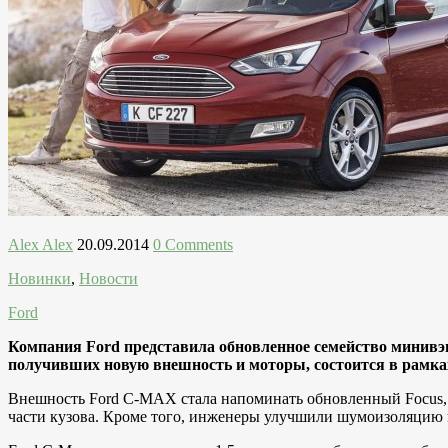
Alex Alex
20.09.2014
0 Comments
Новинки
,
Новости
Ford
Компания Ford представила обновленное семейство минив
получивших новую внешность и моторы, состоится в рамках
Внешность Ford C-MAX стала напоминать обновленный Focus, 
части кузова. Кроме того, инженеры улучшили шумоизоляцию м