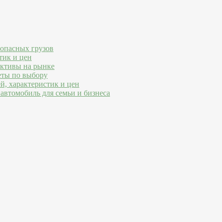
 опасных грузов
тик и цен
ективы на рынке
еты по выбору
й, характеристик и цен
автомобиль для семьи и бизнеса