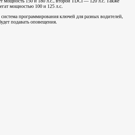
 мощность 150 и 180 л.с., второй TDCi — 120 л.с. Также
гат мощностью 100 и 125 л.с.
 система программирования ключей для разных водителей,
будет подавать оповещения.