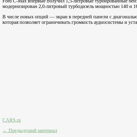
Ford C-Max впервые получил 1,5-литровые турбированные бенз
модернизирован 2,0-литровый турбодизель мощностью 140 и 163
В числе новых опций — экран в передней панели с диагональ
которая позволяет ограничивать громкость аудиосистемы и уст
CARS.ru
← Предыдущий материал