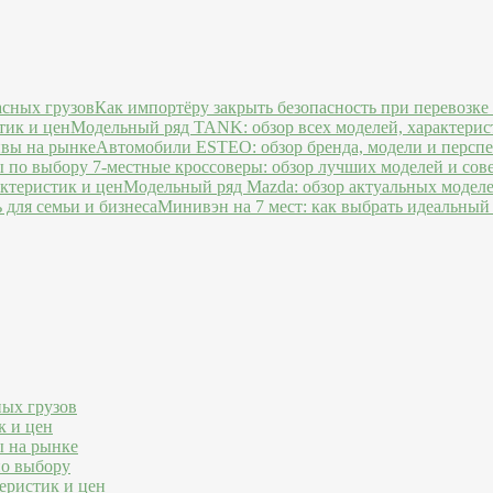
Как импортёру закрыть безопасность при перевозке
Модельный ряд TANK: обзор всех моделей, характерис
Автомобили ESTEO: обзор бренда, модели и персп
7-местные кроссоверы: обзор лучших моделей и сов
Модельный ряд Mazda: обзор актуальных моделе
Минивэн на 7 мест: как выбрать идеальный 
ных грузов
к и цен
ы на рынке
по выбору
еристик и цен