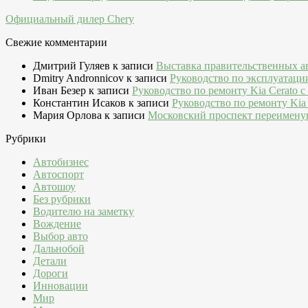
Официальный дилер Chery
Свежие комментарии
Дмитрий Гуляев
к записи
Выставка правительственных а
Dmitry Andronnicov
к записи
Руководство по эксплуатаци
Иван Безер
к записи
Руководство по ремонту Kia Cerato c
Константин Исаков
к записи
Руководство по ремонту Kia 
Мария Орлова
к записи
Московский проспект переимену
Рубрики
Автобизнес
Автоспорт
Автошоу
Без рубрики
Водителю на заметку
Вождение
Выбор авто
Дальнобой
Детали
Дороги
Инновации
Мир