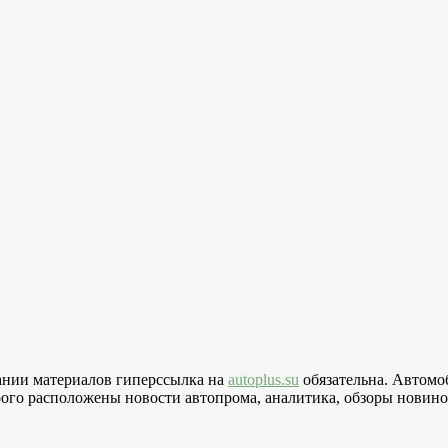
вании материалов гиперссылка на
autoplus.su
обязательна. Автомо
го расположены новости автопрома, аналитика, обзоры новинок