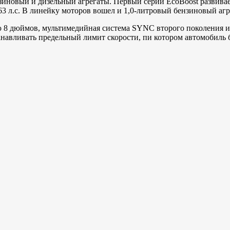
иновый и дизельный агрегаты. Первый серии EcoBoost развивает
 л.с. В линейку моторов вошел и 1,0-литровый бензиновый агре
ю 8 дюймов, мультимедийная система SYNC второго поколения и
анавливать предельный лимит скорости, пи котором автомобиль 