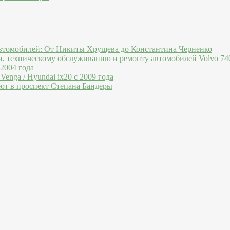
втомобилей: От Никиты Хрущева до Константина Черненко
и, техническому обслуживанию и ремонту автомобилей Volvo 740
 2004 года
Venga / Hyundai ix20 c 2009 года
ют в проспект Степана Бандеры