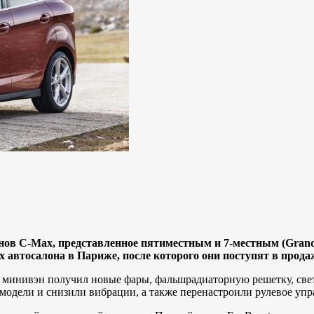
энов C-Max, представленное пятиместным и 7-местным (Gra
 автосалона в Париже, после которого они поступят в прода
минивэн получил новые фары, фальшрадиаторную решетку, свет
одели и снизили вибрации, а также перенастроили рулевое упр