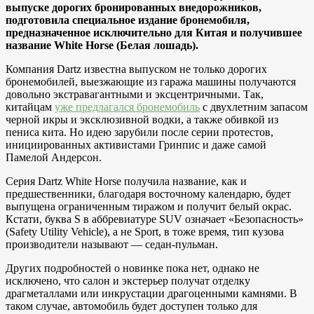
выпуске дорогих бронированных внедорожников,
подготовила специальное издание бронемобиля,
предназначенное исключительно для Китая и получившее
название White Horse (Белая лошадь).
Компания Dartz известна выпуском не только дорогих
бронемобилей, выезжающие из гаража машины получаются
довольно экстравагантными и эксцентричными. Так,
китайцам
уже предлагался бронемобиль
с двухлетним запасом
черной икры и эксклюзивной водки, а также обивкой из
пениса кита. Но идею зарубили после серии протестов,
инициированных активистами Гринпис и даже самой
Памелой Андерсон.
Серия Dartz White Horse получила название, как и
предшественники, благодаря восточному календарю, будет
выпущена ограниченным тиражом и получит белый окрас.
Кстати, буква S в аббревиатуре SUV означает «Безопасность»
(Safety Utility Vehicle), а не Sport, в тоже время, тип кузова
производители называют — седан-пульман.
Других подробностей о новинке пока нет, однако не
исключено, что салон и экстерьер получат отделку
драгметаллами или инкрустации драгоценными камнями. В
таком случае, автомобиль будет доступен только для