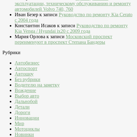
эксплуатации, техническому обслуживанию и ремонту
автомобилей Volvo 740, 760
Иван Безер
к записи
Руководство по ремонту Kia Cerato
c 2004 года
Константин Исаков
к записи
Руководство по ремонту
Kia Venga / Hyundai ix20 c 2009 года
Мария Орлова
к записи
Московский проспект
переименуют в проспект Степана Бандеры
Рубрики
Автобизнес
Автоспорт
Автошоу
Без рубрики
Водителю на заметку
Вождение
Выбор авто
Дальнобой
Детали
Дороги
Инновации
Мир
Мотоциклы
Новинки