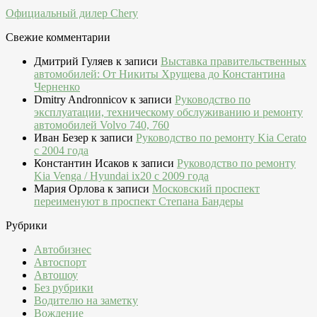
Официальный дилер Chery
Свежие комментарии
Дмитрий Гуляев
к записи
Выставка правительственных
автомобилей: От Никиты Хрущева до Константина
Черненко
Dmitry Andronnicov
к записи
Руководство по
эксплуатации, техническому обслуживанию и ремонту
автомобилей Volvo 740, 760
Иван Безер
к записи
Руководство по ремонту Kia Cerato
c 2004 года
Константин Исаков
к записи
Руководство по ремонту
Kia Venga / Hyundai ix20 c 2009 года
Мария Орлова
к записи
Московский проспект
переименуют в проспект Степана Бандеры
Рубрики
Автобизнес
Автоспорт
Автошоу
Без рубрики
Водителю на заметку
Вождение