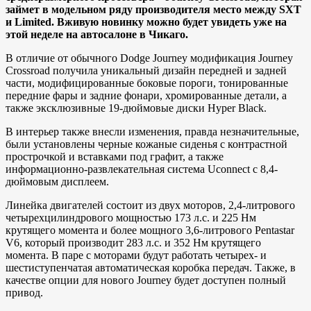
займет в модельном ряду производителя место между SXT
и Limited. Вживую новинку можно будет увидеть уже на
этой неделе на автосалоне в Чикаго.
В отличие от обычного Dodge Journey модификация Journey
Crossroad получила уникальный дизайн передней и задней
части, модифицированные боковые пороги, тонированные
передние фары и задние фонари, хромированные детали, а
также эксклюзивные 19-дюймовые диски Hyper Black.
В интерьер также внесли изменения, правда незначительные,
были установлены черные кожаные сиденья с контрастной
прострочкой и вставками под графит, а также
информационно-развлекательная система Uconnect с 8,4-
дюймовым дисплеем.
Линейка двигателей состоит из двух моторов, 2,4-литрового
четырехцилиндрового мощностью 173 л.с. и 225 Нм
крутящего момента и более мощного 3,6-литрового Pentastar
V6, который производит 283 л.с. и 352 Нм крутящего
момента. В паре с моторами будут работать четырех- и
шестиступенчатая автоматическая коробка передач. Также, в
качестве опции для нового Journey будет доступен полный
привод.