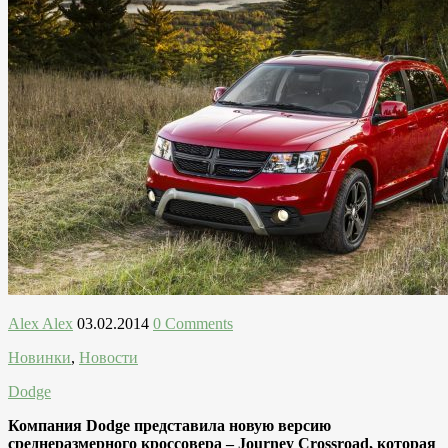
Alex Alex
03.02.2014
0 Comments
Новинки
,
Новости
Dodge
Компания Dodge представила новую версию
среднеразмерного кроссовера – Journey Crossroad, которая