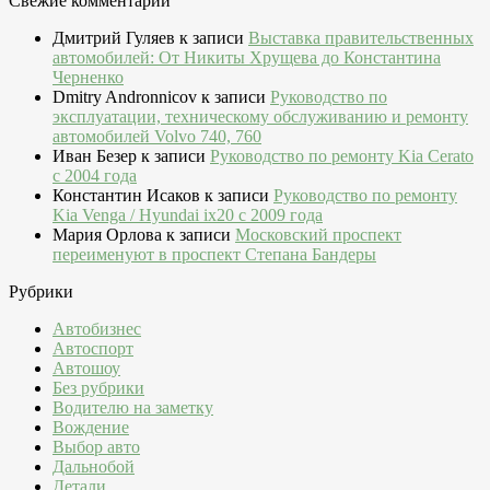
Свежие комментарии
Дмитрий Гуляев
к записи
Выставка правительственных
автомобилей: От Никиты Хрущева до Константина
Черненко
Dmitry Andronnicov
к записи
Руководство по
эксплуатации, техническому обслуживанию и ремонту
автомобилей Volvo 740, 760
Иван Безер
к записи
Руководство по ремонту Kia Cerato
c 2004 года
Константин Исаков
к записи
Руководство по ремонту
Kia Venga / Hyundai ix20 c 2009 года
Мария Орлова
к записи
Московский проспект
переименуют в проспект Степана Бандеры
Рубрики
Автобизнес
Автоспорт
Автошоу
Без рубрики
Водителю на заметку
Вождение
Выбор авто
Дальнобой
Детали