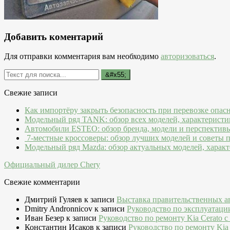
Добавить коментарий
Для отправки комментария вам необходимо
авторизоваться
.
Свежие записи
Как импортёру закрыть безопасность при перевозке опас
Модельный ряд TANK: обзор всех моделей, характеристи
Автомобили ESTEO: обзор бренда, модели и перспектив
7-местные кроссоверы: обзор лучших моделей и советы 
Модельный ряд Mazda: обзор актуальных моделей, характ
Официальный дилер Chery
Свежие комментарии
Дмитрий Гуляев
к записи
Выставка правительственных а
Dmitry Andronnicov
к записи
Руководство по эксплуатаци
Иван Безер
к записи
Руководство по ремонту Kia Cerato c
Константин Исаков
к записи
Руководство по ремонту Kia 