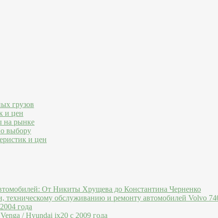
ных грузов
к и цен
ы на рынке
по выбору
еристик и цен
втомобилей: От Никиты Хрущева до Константина Черненко
и, техническому обслуживанию и ремонту автомобилей Volvo 740
 2004 года
Venga / Hyundai ix20 c 2009 года