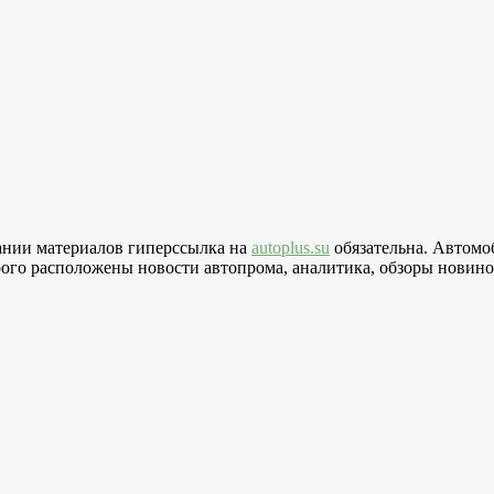
вании материалов гиперссылка на
autoplus.su
обязательна. Автомо
го расположены новости автопрома, аналитика, обзоры новинок