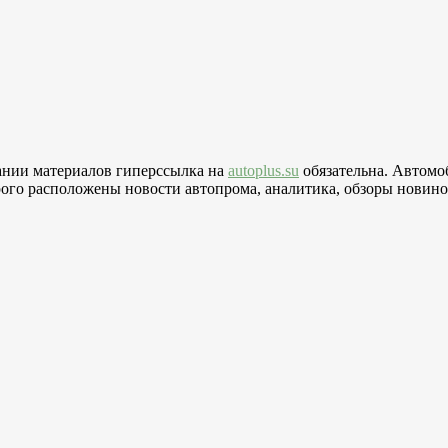
вании материалов гиперссылка на
autoplus.su
обязательна. Автомо
го расположены новости автопрома, аналитика, обзоры новинок