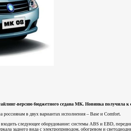
тайлинг-версию бюджетного седана MK. Новинка получила к с
а россиянам в двух вариантах исполнения – Base и Comfort.
 входить следующее оборудование: системы ABS и EBD, передни
 зеркала заднего вида с электроприводом, обогревом и светоди