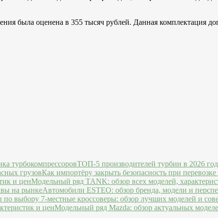
ния была оценена в 355 тысяч рублей. Данная комплектация до
ТОП-5 производителей турбин в 2026 го
Как импортёру закрыть безопасность при перевозке
Модельный ряд TANK: обзор всех моделей, характерис
Автомобили ESTEO: обзор бренда, модели и персп
7-местные кроссоверы: обзор лучших моделей и сов
Модельный ряд Mazda: обзор актуальных моделе