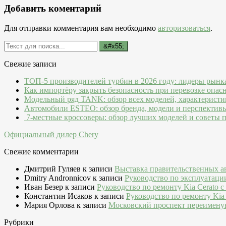
Добавить коментарий
Для отправки комментария вам необходимо
авторизоваться
.
Свежие записи
ТОП-5 производителей турбин в 2026 году: лидеры рынк
Как импортёру закрыть безопасность при перевозке опас
Модельный ряд TANK: обзор всех моделей, характеристи
Автомобили ESTEO: обзор бренда, модели и перспектив
7-местные кроссоверы: обзор лучших моделей и советы 
Официальный дилер Chery
Свежие комментарии
Дмитрий Гуляев
к записи
Выставка правительственных а
Dmitry Andronnicov
к записи
Руководство по эксплуатаци
Иван Безер
к записи
Руководство по ремонту Kia Cerato c
Константин Исаков
к записи
Руководство по ремонту Kia 
Мария Орлова
к записи
Московский проспект переимену
Рубрики