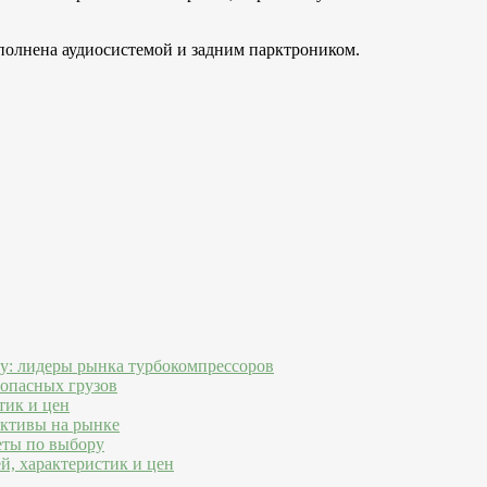
полнена аудиосистемой и задним парктроником.
ду: лидеры рынка турбокомпрессоров
 опасных грузов
тик и цен
ективы на рынке
еты по выбору
й, характеристик и цен