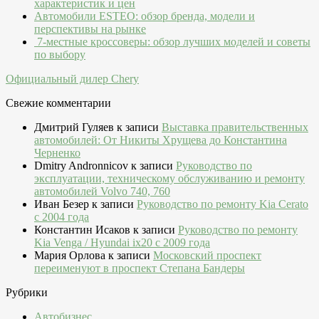
характеристик и цен
Автомобили ESTEO: обзор бренда, модели и
перспективы на рынке
7-местные кроссоверы: обзор лучших моделей и советы
по выбору
Официальный дилер Chery
Свежие комментарии
Дмитрий Гуляев
к записи
Выставка правительственных
автомобилей: От Никиты Хрущева до Константина
Черненко
Dmitry Andronnicov
к записи
Руководство по
эксплуатации, техническому обслуживанию и ремонту
автомобилей Volvo 740, 760
Иван Безер
к записи
Руководство по ремонту Kia Cerato
c 2004 года
Константин Исаков
к записи
Руководство по ремонту
Kia Venga / Hyundai ix20 c 2009 года
Мария Орлова
к записи
Московский проспект
переименуют в проспект Степана Бандеры
Рубрики
Автобизнес