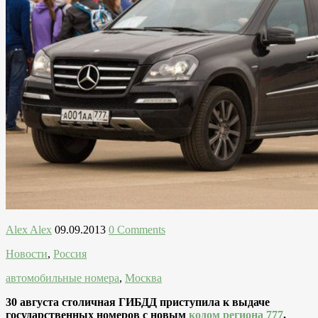
Alex Alex
09.09.2013
0 Comments
Новости
,
Россия
автомобильные номера
,
Москва
30 августа столичная ГИБДД приступила к выдаче
государственных номеров с новым
кодом региона 777
.