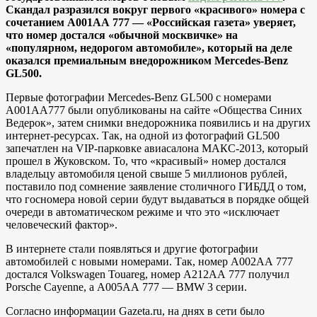
Скандал разразился вокруг первого «красивого» номера с
сочетанием А001АА 777 — «Российская газета» уверяет,
что номер достался «обычной москвичке» на
«популярном, недорогом автомобиле», который на деле
оказался премиальным внедорожником Mercedes-Benz
GL500.
Первые фотографии Mercedes-Benz GL500 с номерами
А001АА777 были опубликованы на сайте «Общества Синих
Ведерок», затем снимки внедорожника появились и на других
интернет-ресурсах. Так, на одной из фотографий GL500
запечатлен на VIP-парковке авиасалона МАКС-2013, который
прошел в Жуковском. То, что «красивый» номер достался
владельцу автомобиля ценой свыше 5 миллионов рублей,
поставило под сомнение заявление столичного ГИБДД о том,
что госномера новой серии будут выдаваться в порядке общей
очереди в автоматическом режиме и что это «исключает
человеческий фактор».
В интернете стали появляться и другие фотографии
автомобилей с новыми номерами. Так, номер А002АА 777
достался Volkswagen Touareg, номер А212АА 777 получил
Porsche Cayenne, а А005АА 777 — BMW 3 серии.
Согласно информации Gazeta.ru, на днях в сети было