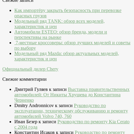
Свежие записи
Как импортёру закрыть безопасность при перевозке
опасных грузов
Модельный ряд TANK: обзор всех моделей,
характеристик и цен
Автомобили ESTEO: обзор бренда, модели и
перспективы на рынке
7-местные кроссоверы: обзор лучших моделей и советы
по выбору
Модельный ряд Mazda: обзор актуальных моделей,
характеристик и цен
Официальный дилер Chery
Свежие комментарии
Дмитрий Гуляев
к записи
Выставка правительственных
автомобилей: От Никиты Хрущева до Константина
Черненко
Dmitry Andronnicov
к записи
Руководство по
эксплуатации, техническому обслуживанию и ремонту
автомобилей Volvo 740, 760
Иван Безер
к записи
Руководство по ремонту Kia Cerato
c 2004 года
Константин Исаков
к записи
Руководство по ремонту