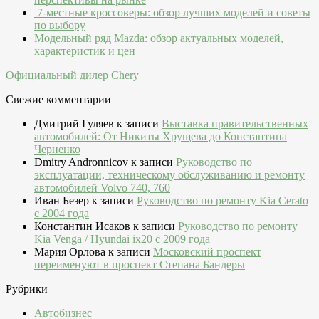
7-местные кроссоверы: обзор лучших моделей и советы
по выбору
Модельный ряд Mazda: обзор актуальных моделей,
характеристик и цен
Официальный дилер Chery
Свежие комментарии
Дмитрий Гуляев
к записи
Выставка правительственных
автомобилей: От Никиты Хрущева до Константина
Черненко
Dmitry Andronnicov
к записи
Руководство по
эксплуатации, техническому обслуживанию и ремонту
автомобилей Volvo 740, 760
Иван Безер
к записи
Руководство по ремонту Kia Cerato
c 2004 года
Константин Исаков
к записи
Руководство по ремонту
Kia Venga / Hyundai ix20 c 2009 года
Мария Орлова
к записи
Московский проспект
переименуют в проспект Степана Бандеры
Рубрики
Автобизнес