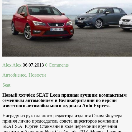
Alex Alex
06.07.2013
0 Comments
Автобизнес
,
Новости
Seat
Новый хэтчбек SEAT Leon признан лучшим компактным
семейным автомобилем в Великобритании по версии
известного автомобильного журнала Auto Express.
Награду из рук главного редактора издания Стива Фоулера
принял лично председатель совета директоров компании
SEAT S.A. Юрген Стакманн в ходе церемонии вручения
престижной премии New Car Awards 2013. Модель Leon не