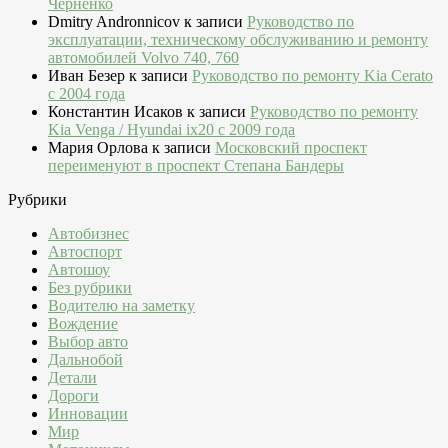
Черненко
Dmitry Andronnicov
к записи
Руководство по
эксплуатации, техническому обслуживанию и ремонту
автомобилей Volvo 740, 760
Иван Безер
к записи
Руководство по ремонту Kia Cerato
c 2004 года
Константин Исаков
к записи
Руководство по ремонту
Kia Venga / Hyundai ix20 c 2009 года
Мария Орлова
к записи
Московский проспект
переименуют в проспект Степана Бандеры
Рубрики
Автобизнес
Автоспорт
Автошоу
Без рубрики
Водителю на заметку
Вождение
Выбор авто
Дальнобой
Детали
Дороги
Инновации
Мир