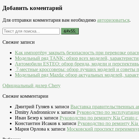
Добавить коментарий
Для отправки комментария вам необходимо
авторизоваться
.
Свежие записи
Как импортёру закрыть безопасность при перевозке опас
Модельный ряд TANK: обзор всех моделей, характеристи
Автомобили ESTEO: обзор бренда, модели и перспектив
7-местные кроссоверы: обзор лучших моделей и советы 
Модельный ряд Mazda: обзор актуальных моделей, характ
Официальный дилер Chery
Свежие комментарии
Дмитрий Гуляев
к записи
Выставка правительственных а
Dmitry Andronnicov
к записи
Руководство по эксплуатаци
Иван Безер
к записи
Руководство по ремонту Kia Cerato c
Константин Исаков
к записи
Руководство по ремонту Kia 
Мария Орлова
к записи
Московский проспект переимену