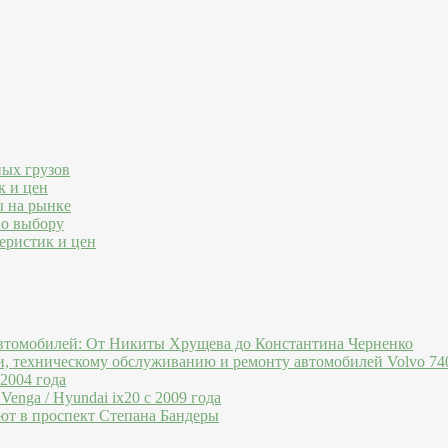
ных грузов
к и цен
ы на рынке
по выбору
еристик и цен
втомобилей: От Никиты Хрущева до Константина Черненко
и, техническому обслуживанию и ремонту автомобилей Volvo 740
 2004 года
Venga / Hyundai ix20 c 2009 года
ют в проспект Степана Бандеры