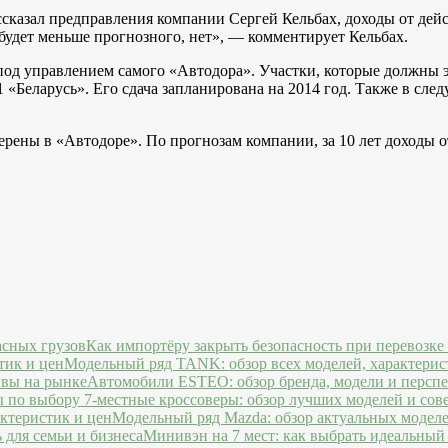
ассказал предправления компании Сергей Кельбах, доходы от де
будет меньше прогнозного, нет», — комментирует Кельбах.
 под управлением самого «Автодора». Участки, которые должны
«Беларусь». Его сдача запланирована на 2014 год. Также в сле
ны в «Автодоре». По прогнозам компании, за 10 лет доходы от с
Как импортёру закрыть безопасность при перевозке
Модельный ряд TANK: обзор всех моделей, характерис
Автомобили ESTEO: обзор бренда, модели и персп
7-местные кроссоверы: обзор лучших моделей и сов
Модельный ряд Mazda: обзор актуальных моделе
Минивэн на 7 мест: как выбрать идеальный 