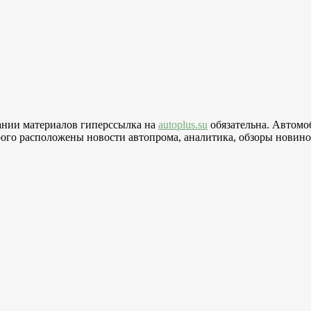
вании материалов гиперссылка на
autoplus.su
обязательна. Автомо
го расположены новости автопрома, аналитика, обзоры новинок