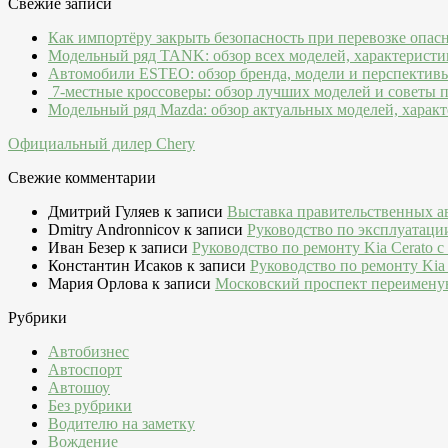
Свежие записи
Как импортёру закрыть безопасность при перевозке опас
Модельный ряд TANK: обзор всех моделей, характеристи
Автомобили ESTEO: обзор бренда, модели и перспектив
7-местные кроссоверы: обзор лучших моделей и советы 
Модельный ряд Mazda: обзор актуальных моделей, характ
Официальный дилер Chery
Свежие комментарии
Дмитрий Гуляев
к записи
Выставка правительственных а
Dmitry Andronnicov
к записи
Руководство по эксплуатаци
Иван Безер
к записи
Руководство по ремонту Kia Cerato c
Константин Исаков
к записи
Руководство по ремонту Kia 
Мария Орлова
к записи
Московский проспект переимену
Рубрики
Автобизнес
Автоспорт
Автошоу
Без рубрики
Водителю на заметку
Вождение