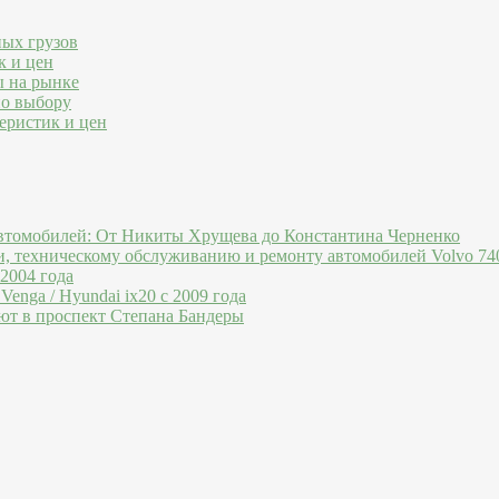
ных грузов
к и цен
ы на рынке
по выбору
еристик и цен
втомобилей: От Никиты Хрущева до Константина Черненко
и, техническому обслуживанию и ремонту автомобилей Volvo 740
 2004 года
Venga / Hyundai ix20 c 2009 года
ют в проспект Степана Бандеры