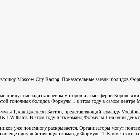
 автошоу Moscow City Racing. Показательные заезды болидов Ф
орые придут насладиться ревом моторов и атмосферой Королевск
отой гоночных болидов Формулы 1 в этом году в самом центре М
улы 1, как Дженсон Баттон, представляющий команду Vodafone 
AT&T Williams. В этом году пять команд Формулы 1 на один день
астников уже понемногу раскрывается. Организаторы могут подтв
сив еще одну действующую команду Формулы 1. Кроме этого, гос