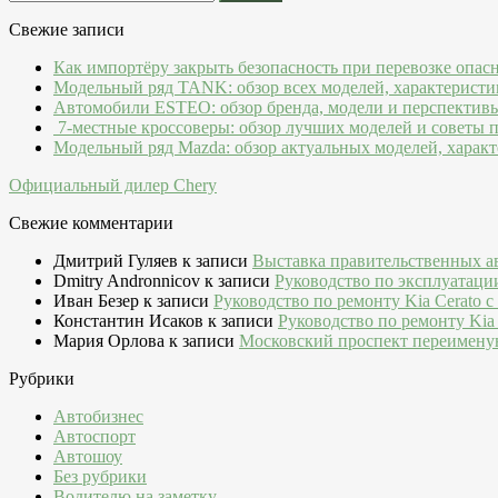
Свежие записи
Как импортёру закрыть безопасность при перевозке опас
Модельный ряд TANK: обзор всех моделей, характеристи
Автомобили ESTEO: обзор бренда, модели и перспектив
7-местные кроссоверы: обзор лучших моделей и советы 
Модельный ряд Mazda: обзор актуальных моделей, характ
Официальный дилер Chery
Свежие комментарии
Дмитрий Гуляев
к записи
Выставка правительственных а
Dmitry Andronnicov
к записи
Руководство по эксплуатаци
Иван Безер
к записи
Руководство по ремонту Kia Cerato c
Константин Исаков
к записи
Руководство по ремонту Kia 
Мария Орлова
к записи
Московский проспект переимену
Рубрики
Автобизнес
Автоспорт
Автошоу
Без рубрики
Водителю на заметку