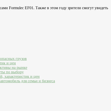
ами Formulec EF01. Также в этом году зрители смогут увидеть
 опасных грузов
тик и цен
ективы на рынке
еты по выбору
й, характеристик и цен
автомобиль для семьи и бизнеса