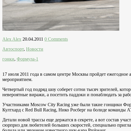
Alex Alex
20.04.2011
0 Comments
Автоспорт
,
Новости
гонки
,
Формула-1
17 июля 2011 года в самом центре Москвы пройдет ежегодное
мероприятием.
Четвертый год подряд шоу соберет сотни тысяч зрителей, кот
невероятные виражи, а посетить паддоки и понаблюдать за раб
Участниками Moscow City Racing уже были такие гонщики Форм
Култхард c Red Bull Racing, Нико Росберг на болиде команды 
Детали новой трассы еще держатся в секрете, а вот состав уч
сюрприз для любителей больших скоростей, специально пригла
болида или звучание известного шоу-кара Prolosaur.