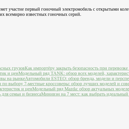
римет участие первый гоночный электромобиль с открытыми колес
гих всемирно известных гоночных серий.
Как импортёру закрыть безопасность при перевозке
Модельный ряд TANK: обзор всех моделей, характерис
Автомобили ESTEO: обзор бренда, модели и персп
7-местные кроссоверы: обзор лучших моделей и сов
Модельный ряд Mazda: обзор актуальных моделе
Минивэн на 7 мест: как выбрать идеальный 