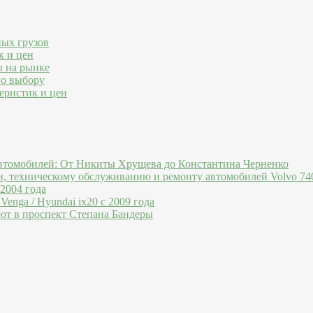
ных грузов
к и цен
ы на рынке
по выбору
еристик и цен
втомобилей: От Никиты Хрущева до Константина Черненко
и, техническому обслуживанию и ремонту автомобилей Volvo 740
 2004 года
Venga / Hyundai ix20 c 2009 года
ют в проспект Степана Бандеры