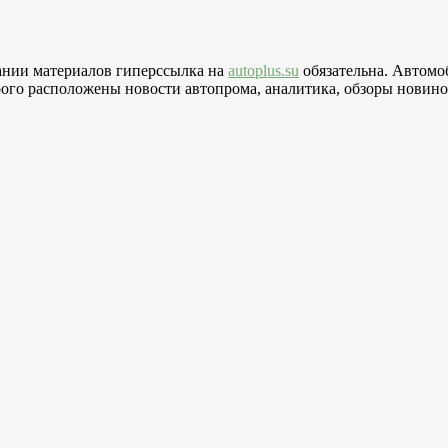
вании материалов гиперссылка на
autoplus.su
обязательна. Автомо
го расположены новости автопрома, аналитика, обзоры новинок