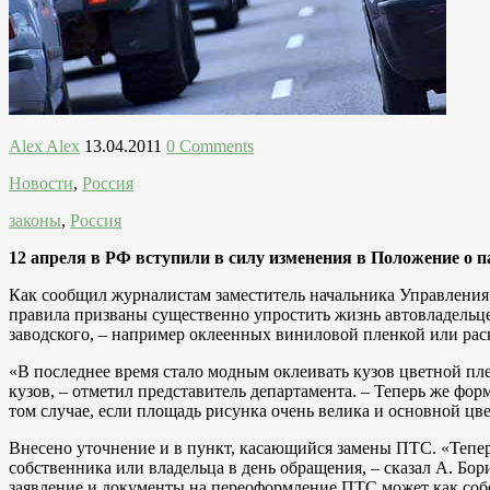
Alex Alex
13.04.2011
0 Comments
Новости
,
Россия
законы
,
Россия
12 апреля в РФ вступили в силу изменения в Положение о 
Как сообщил журналистам заместитель начальника Управлени
правила призваны существенно упростить жизнь автовладельце
заводского, – например оклеенных виниловой пленкой или ра
«В последнее время стало модным оклеивать кузов цветной пле
кузов, – отметил представитель департамента. – Теперь же фо
том случае, если площадь рисунка очень велика и основной цве
Внесено уточнение и в пункт, касающийся замены ПТС. «Тепер
собственника или владельца в день обращения, – сказал А. Бо
заявление и документы на переоформление ПТС может как собс