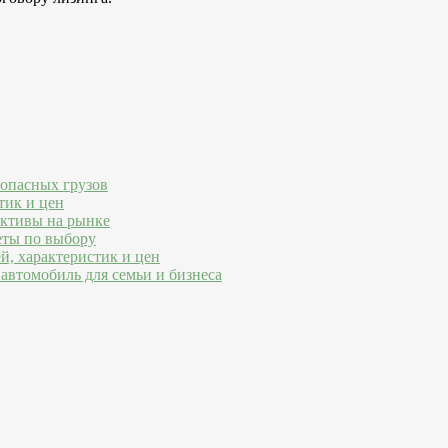
 опасных грузов
тик и цен
ективы на рынке
еты по выбору
й, характеристик и цен
автомобиль для семьи и бизнеса