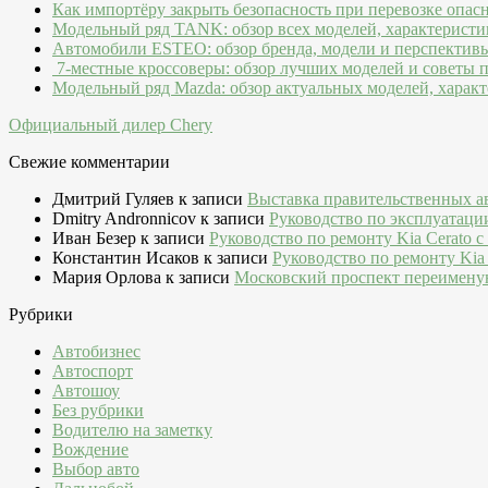
Как импортёру закрыть безопасность при перевозке опас
Модельный ряд TANK: обзор всех моделей, характеристи
Автомобили ESTEO: обзор бренда, модели и перспектив
7-местные кроссоверы: обзор лучших моделей и советы 
Модельный ряд Mazda: обзор актуальных моделей, характ
Официальный дилер Chery
Свежие комментарии
Дмитрий Гуляев
к записи
Выставка правительственных а
Dmitry Andronnicov
к записи
Руководство по эксплуатаци
Иван Безер
к записи
Руководство по ремонту Kia Cerato c
Константин Исаков
к записи
Руководство по ремонту Kia 
Мария Орлова
к записи
Московский проспект переимену
Рубрики
Автобизнес
Автоспорт
Автошоу
Без рубрики
Водителю на заметку
Вождение
Выбор авто