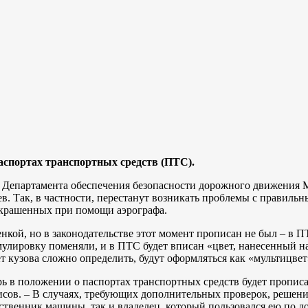
паспортах транспортных средств (ПТС).
я Департамента обеспечения безопасности дорожного движения
в. Так, в частности, перестанут возникать проблемы с правиль
скрашенных при помощи аэрографа.
нкой, но в законодательстве этот момент прописан не был – в 
рмулировку поменяли, и в ПТС будет вписан «цвет, нанесенный 
т кузова сложно определить, будут оформляться как «мультицвет
ь в положении о паспортах транспортных средств будет прописан
рисов. – В случаях, требующих дополнительных проверок, решени
твенник машины, так и владелец, который пользовался ею по до